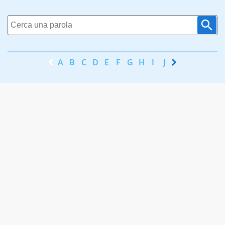
A
B
C
D
E
F
G
H
I
J
K
L
M
N