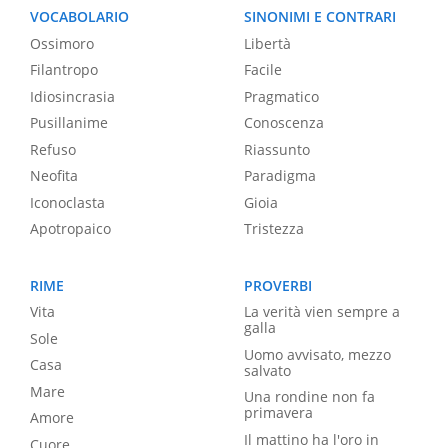
VOCABOLARIO
SINONIMI E CONTRARI
Ossimoro
Libertà
Filantropo
Facile
Idiosincrasia
Pragmatico
Pusillanime
Conoscenza
Refuso
Riassunto
Neofita
Paradigma
Iconoclasta
Gioia
Apotropaico
Tristezza
RIME
PROVERBI
Vita
La verità vien sempre a
galla
Sole
Uomo avvisato, mezzo
Casa
salvato
Mare
Una rondine non fa
primavera
Amore
Il mattino ha l'oro in
Cuore