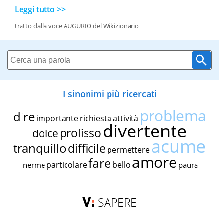
Leggi tutto >>
tratto dalla voce AUGURIO del Wikizionario
I sinonimi più ricercati
problema
dire
importante
richiesta
attività
divertente
prolisso
dolce
acume
tranquillo
difficile
permettere
amore
fare
particolare
bello
inerme
paura
SAPERE