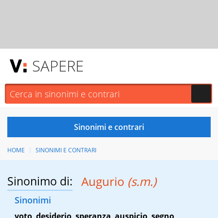
SAPERE
HOME
SINONIMI E CONTRARI
Sinonimo di:
Augurio
(s.m.)
Sinonimi
voto
,
desiderio
,
speranza
,
auspicio
,
segno
,