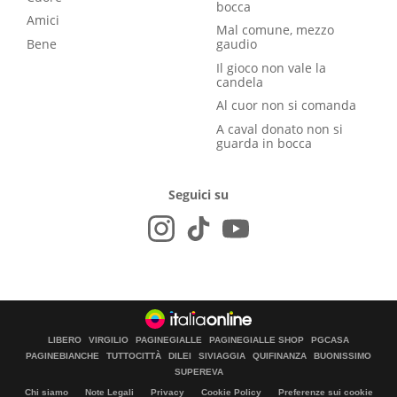
bocca
Amici
Mal comune, mezzo
Bene
gaudio
Il gioco non vale la
candela
Al cuor non si comanda
A caval donato non si
guarda in bocca
Seguici su
LIBERO
VIRGILIO
PAGINEGIALLE
PAGINEGIALLE SHOP
PGCASA
PAGINEBIANCHE
TUTTOCITTÀ
DILEI
SIVIAGGIA
QUIFINANZA
BUONISSIMO
SUPEREVA
Chi siamo
Note Legali
Privacy
Cookie Policy
Preferenze sui cookie