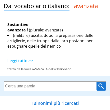
Dal vocabolario italiano:
avanzata
Sostantivo
avanzata
f
(plurale: avanzate)
(militare) uscita, dopo la preparazione delle
artiglierie, delle truppe dalle loro posizioni per
espugnare quelle del nemico
Leggi tutto >>
tratto dalla voce AVANZATA del Wikizionario
I sinonimi più ricercati