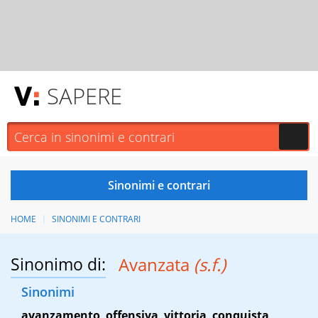
SAPERE
HOME
SINONIMI E CONTRARI
Sinonimo di:
Avanzata
(s.f.)
Sinonimi
avanzamento
,
offensiva
,
vittoria
,
conquista