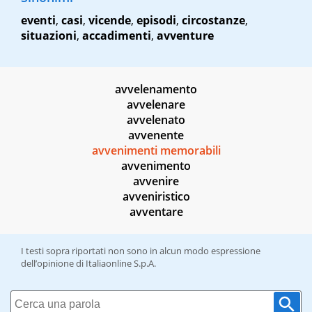
eventi
,
casi
,
vicende
,
episodi
,
circostanze
,
situazioni
,
accadimenti
,
avventure
avvelenamento
avvelenare
avvelenato
avvenente
avvenimenti memorabili
avvenimento
avvenire
avveniristico
avventare
I testi sopra riportati non sono in alcun modo espressione
dell’opinione di Italiaonline S.p.A.