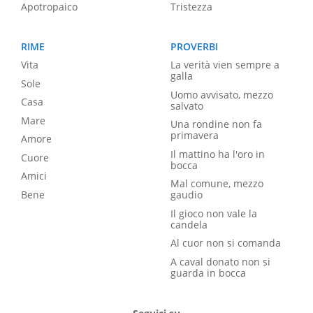
Apotropaico
Tristezza
RIME
PROVERBI
Vita
La verità vien sempre a
galla
Sole
Uomo avvisato, mezzo
Casa
salvato
Mare
Una rondine non fa
primavera
Amore
Il mattino ha l'oro in
Cuore
bocca
Amici
Mal comune, mezzo
Bene
gaudio
Il gioco non vale la
candela
Al cuor non si comanda
A caval donato non si
guarda in bocca