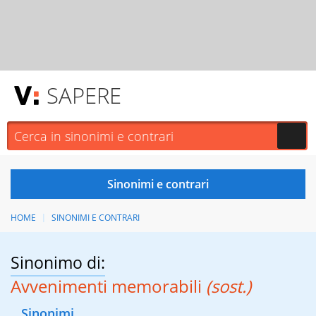
SAPERE
HOME
SINONIMI E CONTRARI
Sinonimo di:
Avvenimenti memorabili
(sost.)
Sinonimi