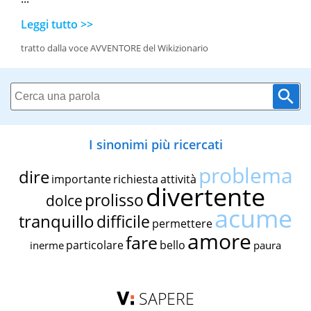
Leggi tutto >>
tratto dalla voce AVVENTORE del Wikizionario
I sinonimi più ricercati
problema
dire
importante
richiesta
attività
divertente
prolisso
dolce
acume
tranquillo
difficile
permettere
amore
fare
particolare
bello
inerme
paura
SAPERE