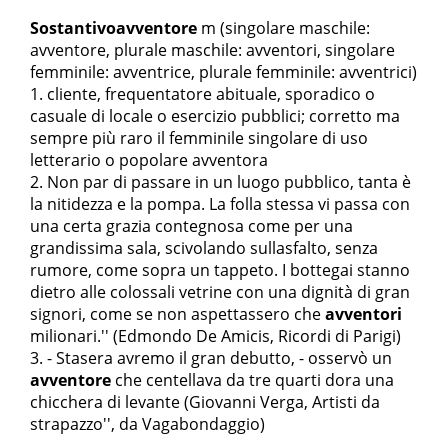
Sostantivo
avventore
m
(singolare maschile:
avventore, plurale maschile: avventori, singolare
femminile: avventrice, plurale femminile: avventrici)
cliente, frequentatore abituale, sporadico o
casuale di locale o esercizio pubblici; corretto ma
sempre più raro il femminile singolare di uso
letterario o popolare avventora
Non par di passare in un luogo pubblico, tanta è
la nitidezza e la pompa. La folla stessa vi passa con
una certa grazia contegnosa come per una
grandissima sala, scivolando sull
asfalto, senza
rumore, come sopra un tappeto. I bottegai stanno
dietro alle colossali vetrine con una dignità di gran
signori, come se non aspettassero che
avventori
milionari.'' (Edmondo De Amicis, Ricordi di Parigi)
- Stasera avremo il gran debutto, - osservò un
avventore
che centellava da tre quarti d
ora una
chicchera di levante
(Giovanni Verga,
Artisti da
strapazzo'', da Vagabondaggio)
...