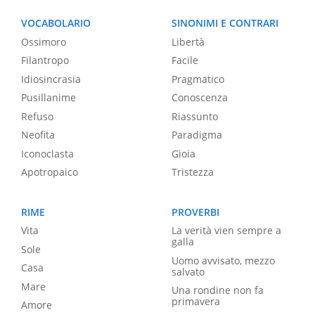
VOCABOLARIO
SINONIMI E CONTRARI
Ossimoro
Libertà
Filantropo
Facile
Idiosincrasia
Pragmatico
Pusillanime
Conoscenza
Refuso
Riassunto
Neofita
Paradigma
Iconoclasta
Gioia
Apotropaico
Tristezza
RIME
PROVERBI
Vita
La verità vien sempre a
galla
Sole
Uomo avvisato, mezzo
Casa
salvato
Mare
Una rondine non fa
primavera
Amore