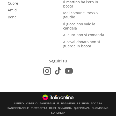
Il mattino ha l'oro in
Cuore
bocca
Amici
Mal comune, mezzo
Bene
gaudio
Il gioco non vale la
candela
Al cuor non si comanda
A caval donato non si
guarda in bocca
Seguici su
LIBERO
VIRGILIO
PAGINEGIALLE
PAGINEGIALLE SHOP
PGCASA
PAGINEBIANCHE
TUTTOCITTÀ
DILEI
SIVIAGGIA
QUIFINANZA
BUONISSIMO
SUPEREVA