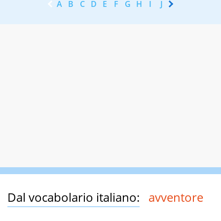
A
B
C
D
E
F
G
H
I
J
K
L
M
N
Dal vocabolario italiano:
avventore