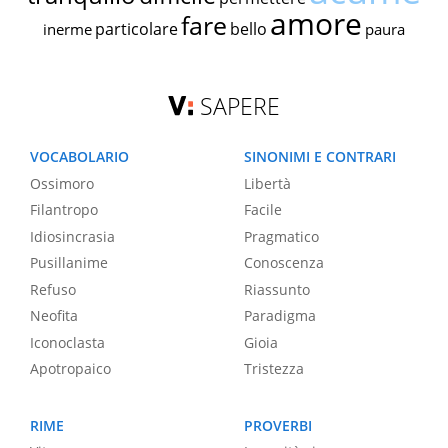
amore
fare
particolare
bello
inerme
paura
SAPERE
VOCABOLARIO
SINONIMI E CONTRARI
Ossimoro
Libertà
Filantropo
Facile
Idiosincrasia
Pragmatico
Pusillanime
Conoscenza
Refuso
Riassunto
Neofita
Paradigma
Iconoclasta
Gioia
Apotropaico
Tristezza
RIME
PROVERBI