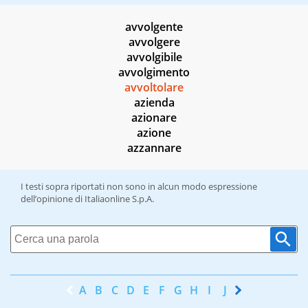
avvolgente
avvolgere
avvolgibile
avvolgimento
avvoltolare
azienda
azionare
azione
azzannare
I testi sopra riportati non sono in alcun modo espressione
dell’opinione di Italiaonline S.p.A.
A
B
C
D
E
F
G
H
I
J
K
L
M
N