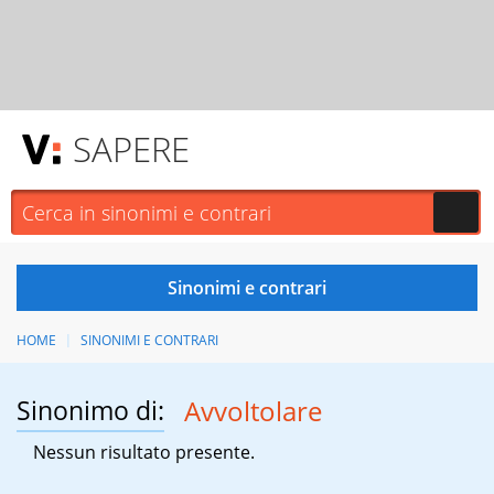
SAPERE
HOME
SINONIMI E CONTRARI
Sinonimo di:
Avvoltolare
Nessun risultato presente.