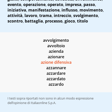
evento
,
operazione
,
operato
,
impresa
,
passo
,
iniziativa
,
manifestazione
,
influsso
,
movimento
,
attività
,
lavoro
,
trama
,
intreccio
,
svolgimento
,
scontro
,
battaglia
,
processo
,
gioco
,
titolo
avvolgimento
avvoltoio
azienda
azionare
azione difensiva
azzannare
azzardare
azzardato
azzardo
I testi sopra riportati non sono in alcun modo espressione
dell’opinione di Italiaonline S.p.A.