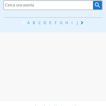
A
B
C
D
E
F
G
H
I
J
K
L
M
N