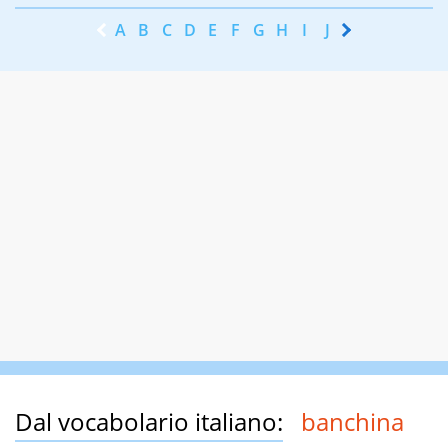
A
B
C
D
E
F
G
H
I
J
K
L
M
N
Dal vocabolario italiano:
banchina