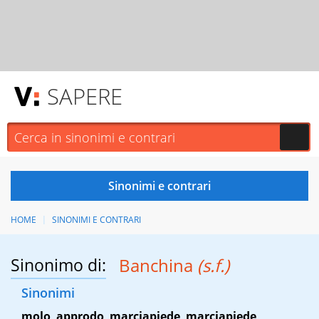
SAPERE
HOME
SINONIMI E CONTRARI
Sinonimo di:
Banchina
(s.f.)
Sinonimi
molo
,
approdo
,
marciapiede
,
marciapiede