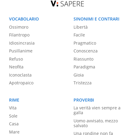
SAPERE
VOCABOLARIO
SINONIMI E CONTRARI
Ossimoro
Libertà
Filantropo
Facile
Idiosincrasia
Pragmatico
Pusillanime
Conoscenza
Refuso
Riassunto
Neofita
Paradigma
Iconoclasta
Gioia
Apotropaico
Tristezza
RIME
PROVERBI
Vita
La verità vien sempre a
galla
Sole
Uomo avvisato, mezzo
Casa
salvato
Mare
Una rondine non fa