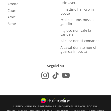
primavera
Amore
Il mattino ha l'oro in
Cuore
bocca
Amici
Mal comune, mezzo
Bene
gaudio
Il gioco non vale la
candela
Al cuor non si comanda
A caval donato non si
guarda in bocca
Seguici su
LIBERO
VIRGILIO
PAGINEGIALLE
PAGINEGIALLE SHOP
PGCASA
PAGINEBIANCHE
TUTTOCITTÀ
DILEI
SIVIAGGIA
QUIFINANZA
BUONISSIMO