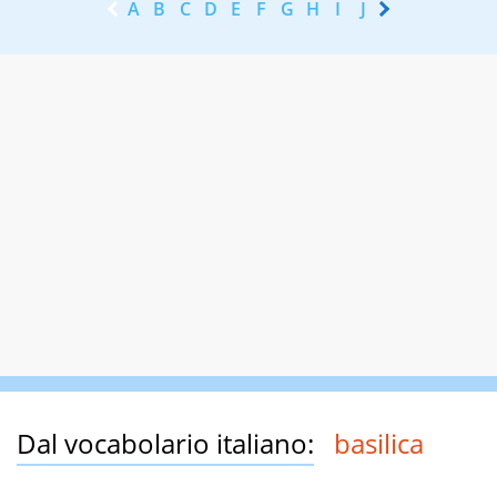
A
B
C
D
E
F
G
H
I
J
K
L
M
N
Dal vocabolario italiano:
basilica