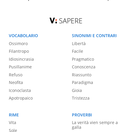
SAPERE
VOCABOLARIO
SINONIMI E CONTRARI
Ossimoro
Libertà
Filantropo
Facile
Idiosincrasia
Pragmatico
Pusillanime
Conoscenza
Refuso
Riassunto
Neofita
Paradigma
Iconoclasta
Gioia
Apotropaico
Tristezza
RIME
PROVERBI
Vita
La verità vien sempre a
galla
Sole