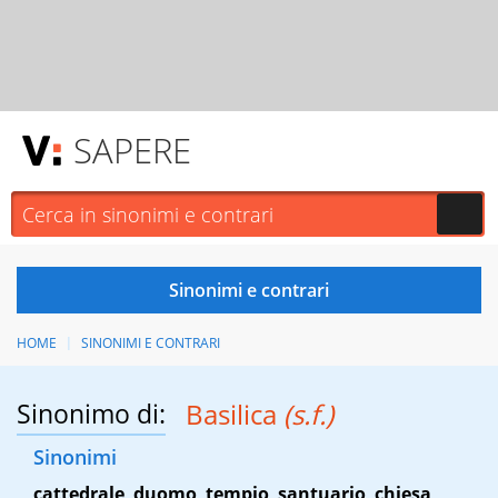
SAPERE
HOME
SINONIMI E CONTRARI
Sinonimo di:
Basilica
(s.f.)
Sinonimi
cattedrale
,
duomo
,
tempio
,
santuario
,
chiesa