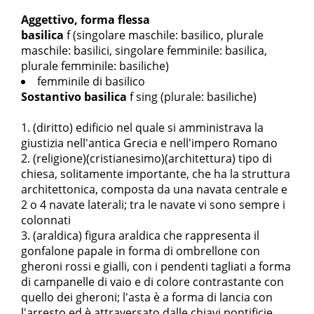
Aggettivo, forma flessa
basilica
f
(singolare maschile: basilico, plurale
maschile: basilici, singolare femminile: basilica,
plurale femminile: basiliche)
femminile di basilico
Sostantivo
basilica
f sing
(plurale: basiliche)
(diritto) edificio nel quale si amministrava la
giustizia nell'antica Grecia e nell'impero Romano
(religione)(cristianesimo)(architettura) tipo di
chiesa, solitamente importante, che ha la struttura
architettonica, composta da una navata centrale e
2 o 4 navate laterali; tra le navate vi sono sempre i
colonnati
(araldica) figura araldica che rappresenta il
gonfalone papale in forma di ombrellone con
gheroni rossi e gialli, con i pendenti tagliati a forma
di campanelle di vaio e di colore contrastante con
quello dei gheroni; l'asta è a forma di lancia con
l'arresto ed è attraversato dalle chiavi pontificie,