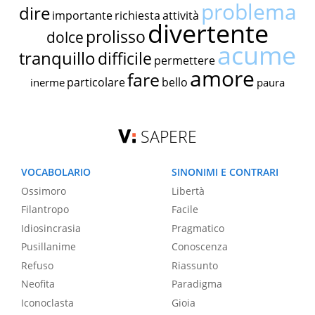
problema
dire
importante
richiesta
attività
divertente
prolisso
dolce
acume
tranquillo
difficile
permettere
amore
fare
particolare
bello
inerme
paura
SAPERE
VOCABOLARIO
SINONIMI E CONTRARI
Ossimoro
Libertà
Filantropo
Facile
Idiosincrasia
Pragmatico
Pusillanime
Conoscenza
Refuso
Riassunto
Neofita
Paradigma
Iconoclasta
Gioia