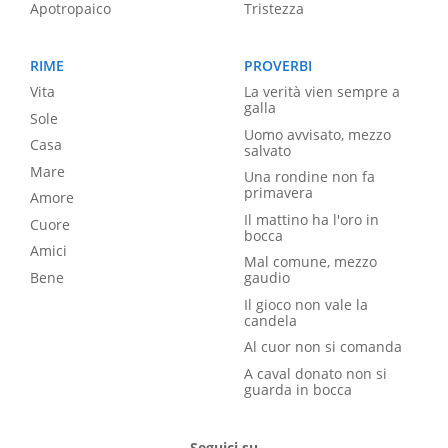
Apotropaico
Tristezza
RIME
PROVERBI
Vita
La verità vien sempre a
galla
Sole
Uomo avvisato, mezzo
Casa
salvato
Mare
Una rondine non fa
primavera
Amore
Il mattino ha l'oro in
Cuore
bocca
Amici
Mal comune, mezzo
Bene
gaudio
Il gioco non vale la
candela
Al cuor non si comanda
A caval donato non si
guarda in bocca
Seguici su