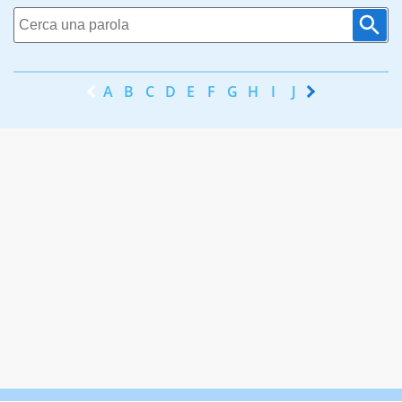
A
B
C
D
E
F
G
H
I
J
K
L
M
N