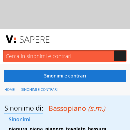
SAPERE
HOME
SINONIMI E CONTRARI
Sinonimo di:
Bassopiano
(s.m.)
Sinonimi
pianura
,
piana
,
pianoro
,
tavolato
,
bassura
,