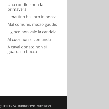
Una rondine non fa
primavera
Il mattino ha l'oro in bocca
Mal comune, mezzo gaudio
Il gioco non vale la candela
Al cuor non si comanda
A caval donato non si
guarda in bocca
QUIFINANZA
BUONISSIMO
SUPEREVA