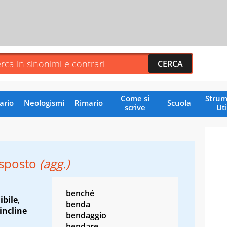
Come si
Strum
ario
Neologismi
Rimario
Scuola
scrive
Uti
sposto
(agg.)
benché
ibile
,
benda
incline
bendaggio
bendare