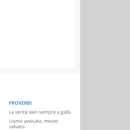
PROVERBI
La verità vien sempre a galla
Uomo avvisato, mezzo
salvato