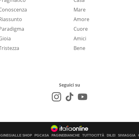
Pragmatico
Casa
Conoscenza
Mare
Riassunto
Amore
Paradigma
Cuore
Gioia
Amici
Tristezza
Bene
Seguici su
AGINEGIALLE SHOP
PGCASA
PAGINEBIANCHE
TUTTOCITTÀ
DILEI
SIVIAGGIA