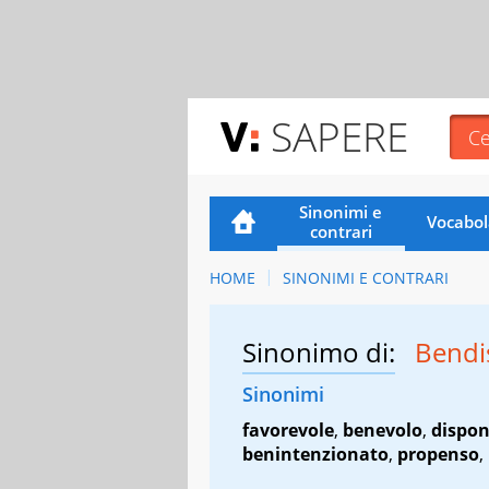
SAPERE
Sinonimi e
Vocabol
contrari
HOME
SINONIMI E CONTRARI
Sinonimo di:
Bendi
Sinonimi
favorevole
,
benevolo
,
dispon
benintenzionato
,
propenso
,