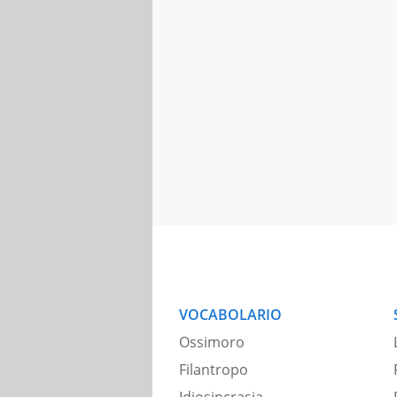
VOCABOLARIO
Ossimoro
Filantropo