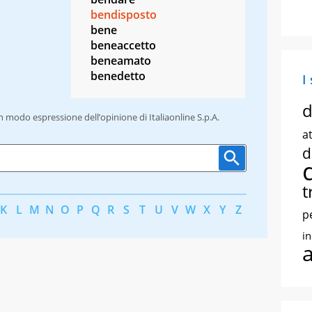
bendisposto
bene
beneaccetto
beneamato
benedetto
I
d
un modo espressione dell’opinione di Italiaonline S.p.A.
at
d
t
K
L
M
N
O
P
Q
R
S
T
U
V
W
X
Y
Z
p
i