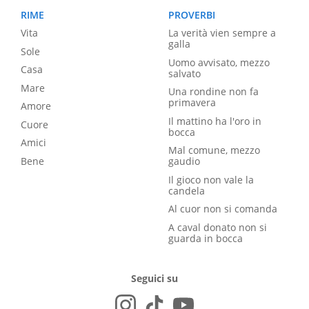
RIME
PROVERBI
Vita
La verità vien sempre a
galla
Sole
Uomo avvisato, mezzo
Casa
salvato
Mare
Una rondine non fa
primavera
Amore
Il mattino ha l'oro in
Cuore
bocca
Amici
Mal comune, mezzo
Bene
gaudio
Il gioco non vale la
candela
Al cuor non si comanda
A caval donato non si
guarda in bocca
Seguici su