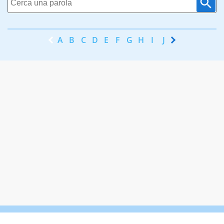
A
B
C
D
E
F
G
H
I
J
K
L
M
N