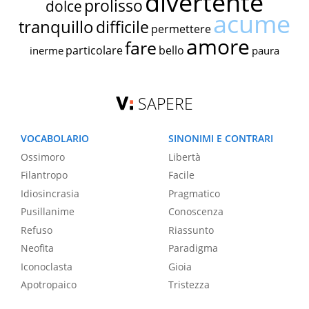
divertente
prolisso
dolce
acume
tranquillo
difficile
permettere
amore
fare
particolare
bello
inerme
paura
SAPERE
VOCABOLARIO
SINONIMI E CONTRARI
Ossimoro
Libertà
Filantropo
Facile
Idiosincrasia
Pragmatico
Pusillanime
Conoscenza
Refuso
Riassunto
Neofita
Paradigma
Iconoclasta
Gioia
Apotropaico
Tristezza