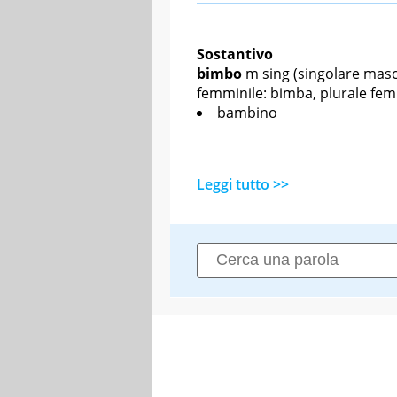
Sostantivo
bimbo
m sing
(singolare masch
femminile: bimba, plurale fem
bambino
Leggi tutto >>