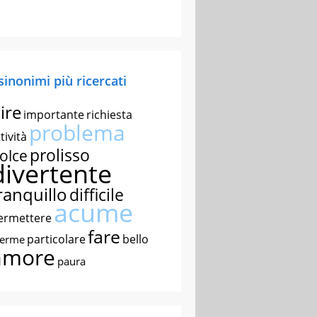
 sinonimi più ricercati
ire
importante
richiesta
problema
tività
prolisso
olce
divertente
ranquillo
difficile
acume
ermettere
fare
particolare
bello
nerme
amore
paura