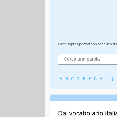
I testi sopra riportati non sono in alc
A
B
C
D
E
F
G
H
I
J
Dal vocabolario itali