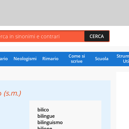
Come si
Strum
ario
Neologismi
Rimario
Scuola
scrive
Uti
o
(s.m.)
bilico
bilingue
bilinguismo
bilione