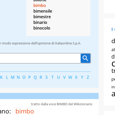
bimbo
bimensile
bimestre
binario
binocolo
I
d
un modo espressione dell’opinione di Italiaonline S.p.A.
at
d
t
K
L
M
N
O
P
Q
R
S
T
U
V
W
X
Y
Z
p
i
tratto dalla voce BIMBO del Wikizionario
ano:
bimbo