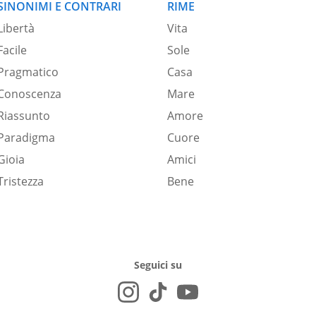
SINONIMI E CONTRARI
RIME
Libertà
Vita
Facile
Sole
Pragmatico
Casa
Conoscenza
Mare
Riassunto
Amore
Paradigma
Cuore
Gioia
Amici
Tristezza
Bene
Seguici su