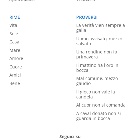
RIME
PROVERBI
Vita
La verità vien sempre a
galla
Sole
Uomo avvisato, mezzo
Casa
salvato
Mare
Una rondine non fa
primavera
Amore
Il mattino ha l'oro in
Cuore
bocca
Amici
Mal comune, mezzo
Bene
gaudio
Il gioco non vale la
candela
Al cuor non si comanda
A caval donato non si
guarda in bocca
Seguici su