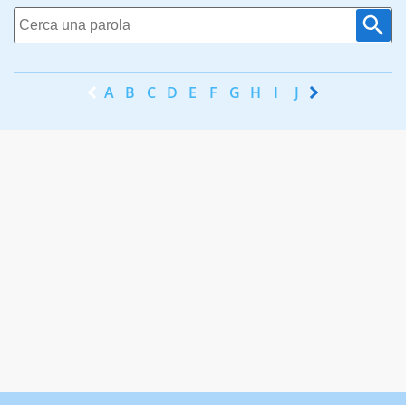
A
B
C
D
E
F
G
H
I
J
K
L
M
N