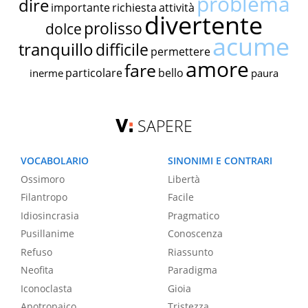
problema
dire
importante
richiesta
attività
divertente
prolisso
dolce
acume
tranquillo
difficile
permettere
amore
fare
particolare
bello
inerme
paura
SAPERE
VOCABOLARIO
SINONIMI E CONTRARI
Ossimoro
Libertà
Filantropo
Facile
Idiosincrasia
Pragmatico
Pusillanime
Conoscenza
Refuso
Riassunto
Neofita
Paradigma
Iconoclasta
Gioia
Apotropaico
Tristezza