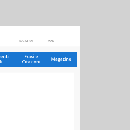
REGISTRATI
MAIL
enti
Frasi e
Magazine
li
Citazioni