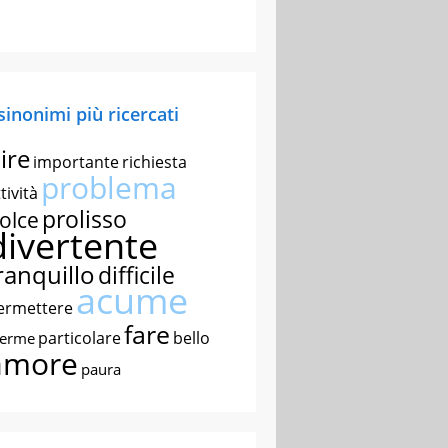
 sinonimi più ricercati
ire
importante
richiesta
problema
tività
prolisso
olce
divertente
ranquillo
difficile
acume
ermettere
fare
particolare
bello
nerme
amore
paura