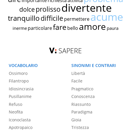
importante
richiesta
attività
divertente
prolisso
dolce
acume
tranquillo
difficile
permettere
amore
fare
particolare
bello
inerme
paura
SAPERE
VOCABOLARIO
SINONIMI E CONTRARI
Ossimoro
Libertà
Filantropo
Facile
Idiosincrasia
Pragmatico
Pusillanime
Conoscenza
Refuso
Riassunto
Neofita
Paradigma
Iconoclasta
Gioia
Apotropaico
Tristezza