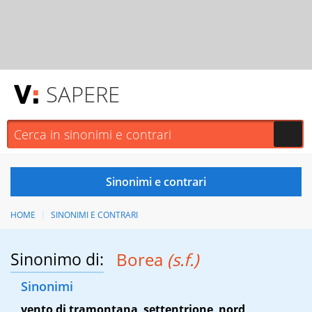
SAPERE
HOME
SINONIMI E CONTRARI
Sinonimo di:
Borea
(s.f.)
Sinonimi
vento di tramontana
,
settentrione
,
nord