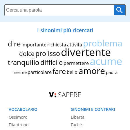
I sinonimi più ricercati
problema
dire
importante
richiesta
attività
divertente
prolisso
dolce
acume
tranquillo
difficile
permettere
amore
fare
particolare
bello
inerme
paura
SAPERE
VOCABOLARIO
SINONIMI E CONTRARI
Ossimoro
Libertà
Filantropo
Facile