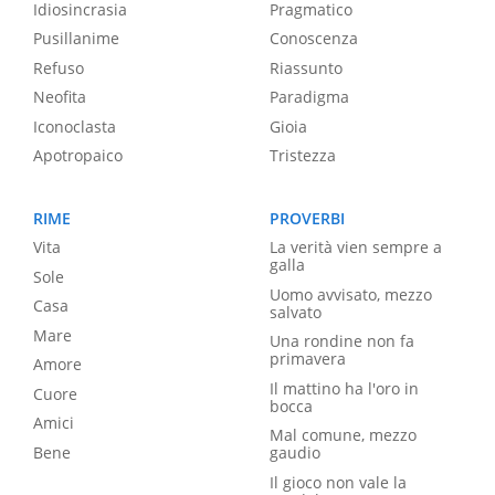
Idiosincrasia
Pragmatico
Pusillanime
Conoscenza
Refuso
Riassunto
Neofita
Paradigma
Iconoclasta
Gioia
Apotropaico
Tristezza
RIME
PROVERBI
Vita
La verità vien sempre a
galla
Sole
Uomo avvisato, mezzo
Casa
salvato
Mare
Una rondine non fa
primavera
Amore
Il mattino ha l'oro in
Cuore
bocca
Amici
Mal comune, mezzo
Bene
gaudio
Il gioco non vale la