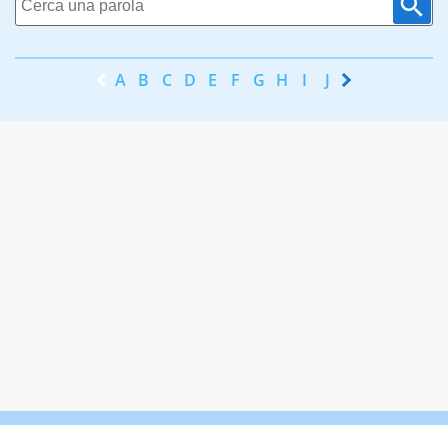
A
B
C
D
E
F
G
H
I
J
K
L
M
N