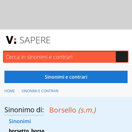
SAPERE
HOME
SINONIMI E CONTRARI
Sinonimo di:
Borsello
(s.m.)
Sinonimi
borsetto
,
borsa