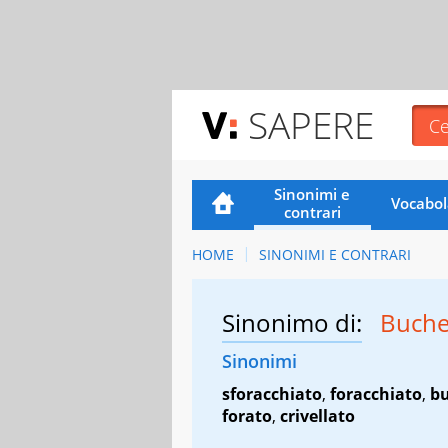
SAPERE
Sinonimi e
Vocabol
contrari
HOME
SINONIMI E CONTRARI
Sinonimo di:
Buche
Sinonimi
sforacchiato
,
foracchiato
,
b
forato
,
crivellato