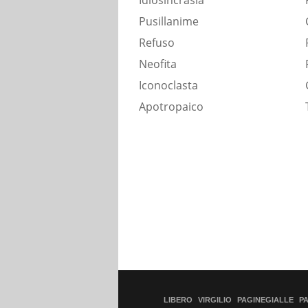
Idiosincrasia
Pusillanime
Refuso
Neofita
Iconoclasta
Apotropaico
LIBERO
VIRGILIO
PAGINEGIALLE
P