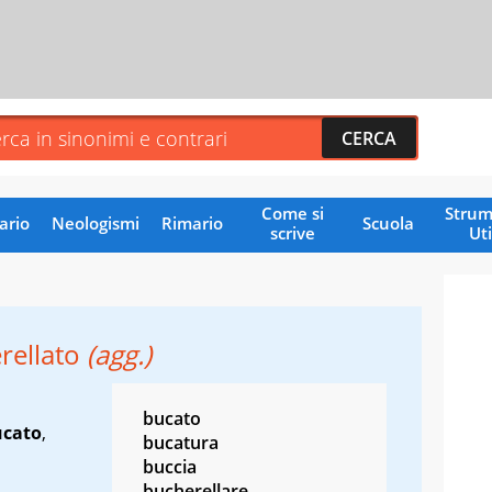
Come si
Strum
ario
Neologismi
Rimario
Scuola
scrive
Uti
rellato
(agg.)
bucato
ucato
,
bucatura
buccia
bucherellare