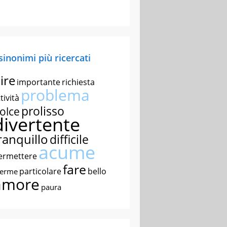
 sinonimi più ricercati
ire
importante
richiesta
problema
tività
prolisso
olce
divertente
ranquillo
difficile
acume
ermettere
fare
particolare
bello
nerme
amore
paura