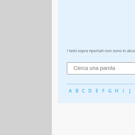
I testi sopra riportati non sono in alc
A
B
C
D
E
F
G
H
I
J