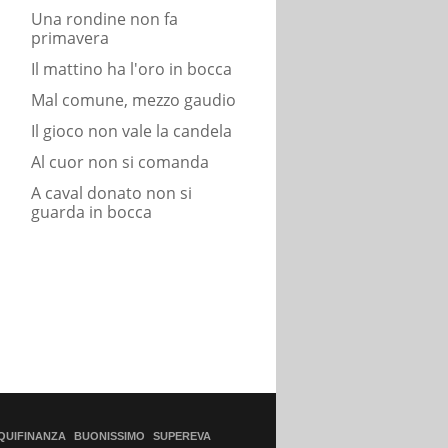
Una rondine non fa
primavera
Il mattino ha l'oro in bocca
Mal comune, mezzo gaudio
Il gioco non vale la candela
Al cuor non si comanda
A caval donato non si
guarda in bocca
QUIFINANZA
BUONISSIMO
SUPEREVA