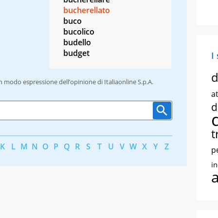
bucherellato
buco
bucolico
budello
budget
I
d
un modo espressione dell’opinione di Italiaonline S.p.A.
at
d
t
K
L
M
N
O
P
Q
R
S
T
U
V
W
X
Y
Z
p
i