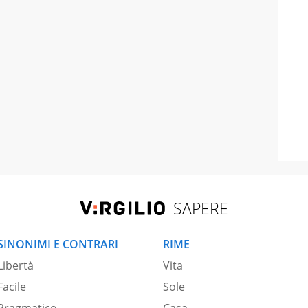
SAPERE
SINONIMI E CONTRARI
RIME
Libertà
Vita
Facile
Sole