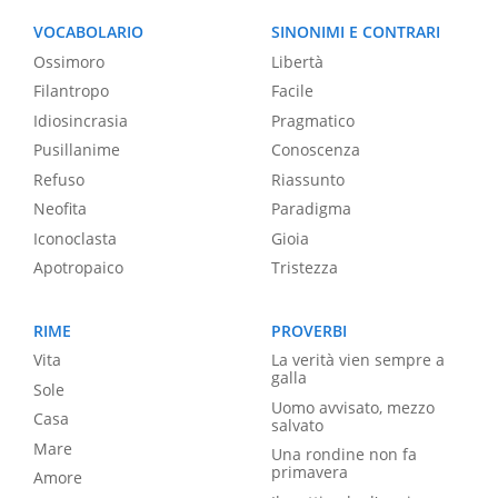
VOCABOLARIO
SINONIMI E CONTRARI
Ossimoro
Libertà
Filantropo
Facile
Idiosincrasia
Pragmatico
Pusillanime
Conoscenza
Refuso
Riassunto
Neofita
Paradigma
Iconoclasta
Gioia
Apotropaico
Tristezza
RIME
PROVERBI
Vita
La verità vien sempre a
galla
Sole
Uomo avvisato, mezzo
Casa
salvato
Mare
Una rondine non fa
primavera
Amore