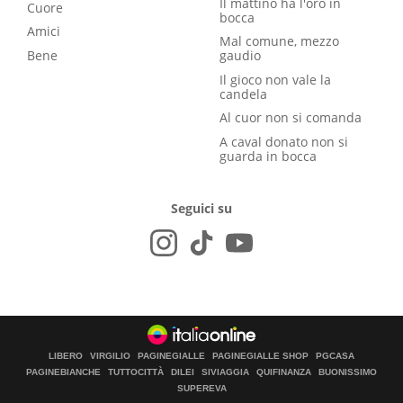
Il mattino ha l'oro in
Cuore
bocca
Amici
Mal comune, mezzo
Bene
gaudio
Il gioco non vale la
candela
Al cuor non si comanda
A caval donato non si
guarda in bocca
Seguici su
LIBERO
VIRGILIO
PAGINEGIALLE
PAGINEGIALLE SHOP
PGCASA
PAGINEBIANCHE
TUTTOCITTÀ
DILEI
SIVIAGGIA
QUIFINANZA
BUONISSIMO
SUPEREVA