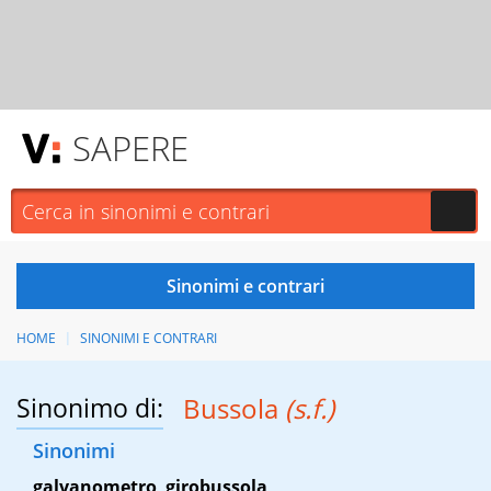
SAPERE
HOME
SINONIMI E CONTRARI
Sinonimo di:
Bussola
(s.f.)
Sinonimi
galvanometro
,
girobussola