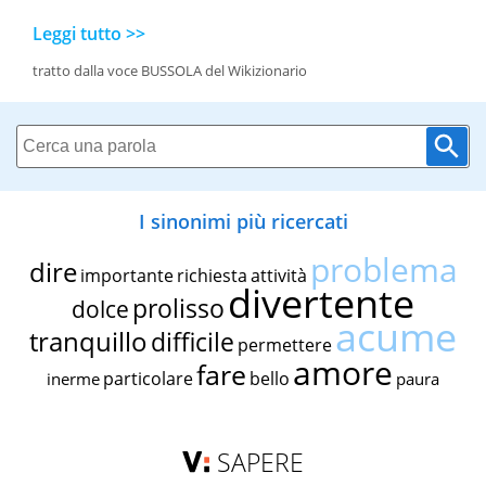
Leggi tutto >>
tratto dalla voce BUSSOLA del Wikizionario
I sinonimi più ricercati
problema
dire
importante
richiesta
attività
divertente
prolisso
dolce
acume
tranquillo
difficile
permettere
amore
fare
particolare
bello
inerme
paura
SAPERE