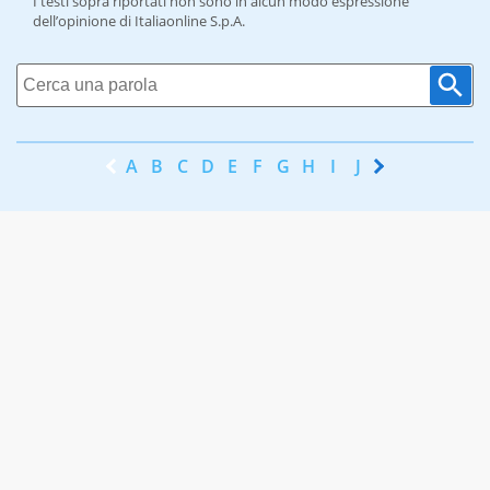
I testi sopra riportati non sono in alcun modo espressione
dell’opinione di Italiaonline S.p.A.
A
B
C
D
E
F
G
H
I
J
K
L
M
N