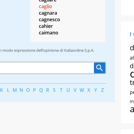
caglio
cagnara
cagnesco
cahier
caimano
I
d
un modo espressione dell’opinione di Italiaonline S.p.A.
at
d
t
K
L
M
N
O
P
Q
R
S
T
U
V
W
X
Y
Z
p
i