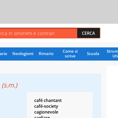
Come si
Strum
ario
Neologismi
Rimario
Scuola
scrive
Uti
o
(s.m.)
café chantant
café-society
cagionevole
cagliare