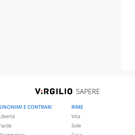
SAPERE
SINONIMI E CONTRARI
RIME
Libertà
Vita
Facile
Sole