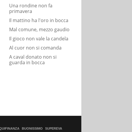
Una rondine non fa
primavera
Il mattino ha l'oro in bocca
Mal comune, mezzo gaudio
Il gioco non vale la candela
Al cuor non si comanda
A caval donato non si
guarda in bocca
QUIFINANZA
BUONISSIMO
SUPEREVA