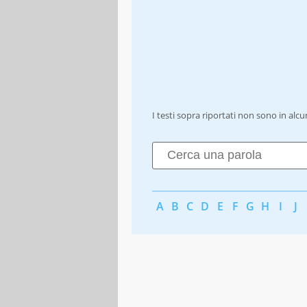
I testi sopra riportati non sono in alc
A
B
C
D
E
F
G
H
I
J