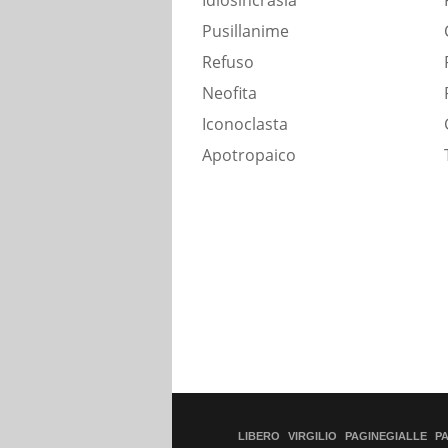
Idiosincrasia
Pusillanime
Refuso
Neofita
Iconoclasta
Apotropaico
LIBERO
VIRGILIO
PAGINEGIALLE
P