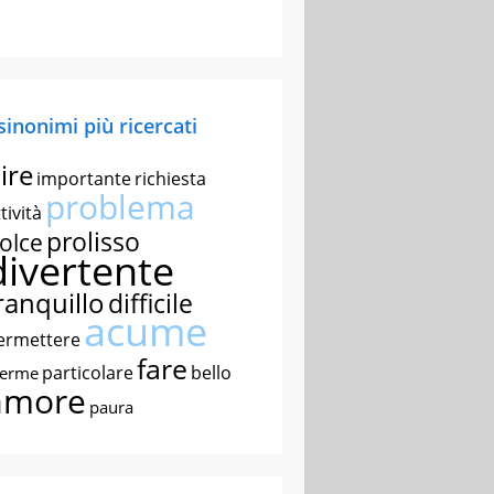
 sinonimi più ricercati
ire
importante
richiesta
problema
tività
prolisso
olce
divertente
ranquillo
difficile
acume
ermettere
fare
particolare
bello
nerme
amore
paura