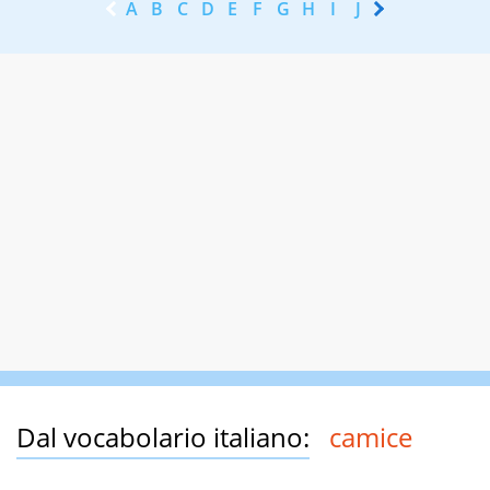
A
B
C
D
E
F
G
H
I
J
K
L
M
N
Dal vocabolario italiano:
camice