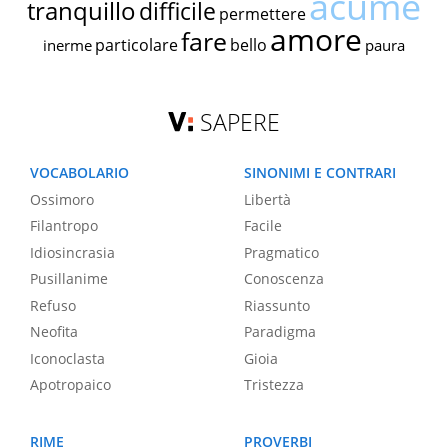
acume
tranquillo
difficile
permettere
amore
fare
particolare
bello
inerme
paura
SAPERE
VOCABOLARIO
SINONIMI E CONTRARI
Ossimoro
Libertà
Filantropo
Facile
Idiosincrasia
Pragmatico
Pusillanime
Conoscenza
Refuso
Riassunto
Neofita
Paradigma
Iconoclasta
Gioia
Apotropaico
Tristezza
RIME
PROVERBI