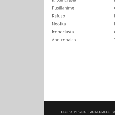
Idiosincrasia
Pusillanime
Refuso
Neofita
Iconoclasta
Apotropaico
LIBERO
VIRGILIO
PAGINEGIALLE
P