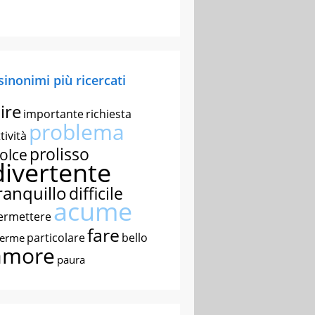
 sinonimi più ricercati
ire
importante
richiesta
problema
tività
prolisso
olce
divertente
ranquillo
difficile
acume
ermettere
fare
particolare
bello
nerme
amore
paura