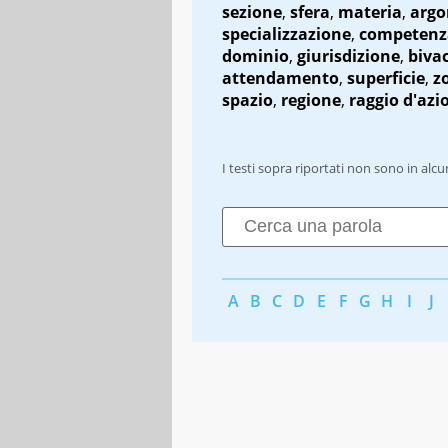
sezione
,
sfera
,
materia
,
arg
specializzazione
,
competenz
dominio
,
giurisdizione
,
biva
attendamento
,
superficie
,
z
spazio
,
regione
,
raggio d'azi
I testi sopra riportati non sono in alc
A
B
C
D
E
F
G
H
I
J