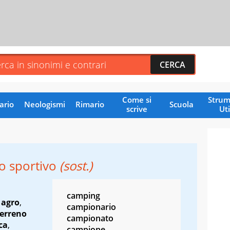
Come si
Strum
ario
Neologismi
Rimario
Scuola
scrive
Uti
 sportivo
(sost.)
camping
,
agro
,
campionario
terreno
campionato
ca
,
campione