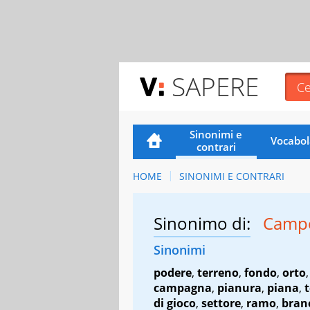
SAPERE
Sinonimi e
Vocabol
contrari
HOME
SINONIMI E CONTRARI
Sinonimo di:
Campo
Sinonimi
podere
,
terreno
,
fondo
,
orto
campagna
,
pianura
,
piana
,
di gioco
,
settore
,
ramo
,
bran