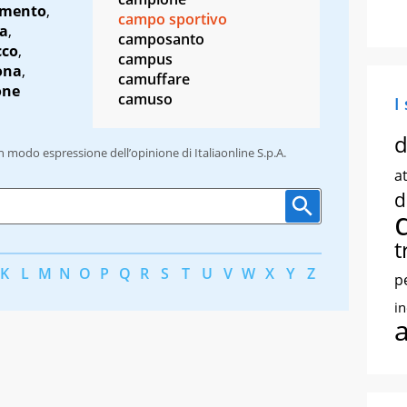
omento
,
campo sportivo
a
,
camposanto
cco
,
campus
ona
,
camuffare
one
camuso
I
d
un modo espressione dell’opinione di Italiaonline S.p.A.
at
d
t
K
L
M
N
O
P
Q
R
S
T
U
V
W
X
Y
Z
p
i