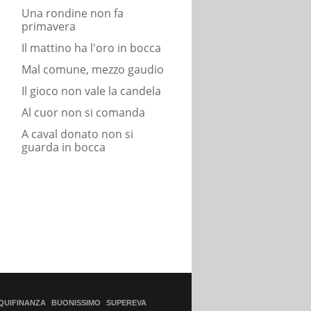
Una rondine non fa
primavera
Il mattino ha l'oro in bocca
Mal comune, mezzo gaudio
Il gioco non vale la candela
Al cuor non si comanda
A caval donato non si
guarda in bocca
QUIFINANZA
BUONISSIMO
SUPEREVA