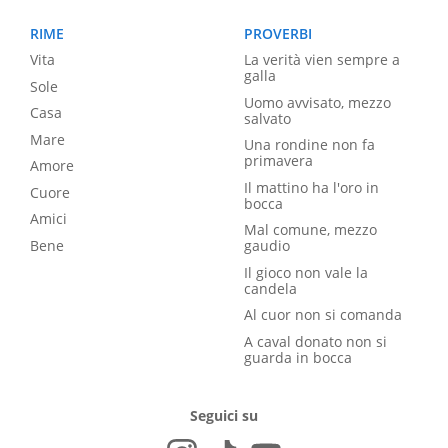
RIME
PROVERBI
Vita
La verità vien sempre a
galla
Sole
Uomo avvisato, mezzo
Casa
salvato
Mare
Una rondine non fa
primavera
Amore
Il mattino ha l'oro in
Cuore
bocca
Amici
Mal comune, mezzo
Bene
gaudio
Il gioco non vale la
candela
Al cuor non si comanda
A caval donato non si
guarda in bocca
Seguici su