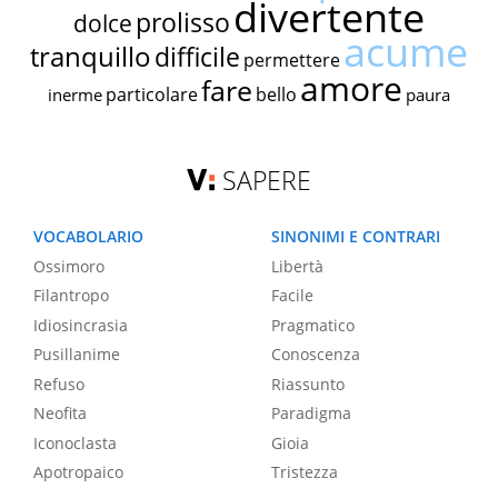
divertente
prolisso
dolce
acume
tranquillo
difficile
permettere
amore
fare
particolare
bello
inerme
paura
SAPERE
VOCABOLARIO
SINONIMI E CONTRARI
Ossimoro
Libertà
Filantropo
Facile
Idiosincrasia
Pragmatico
Pusillanime
Conoscenza
Refuso
Riassunto
Neofita
Paradigma
Iconoclasta
Gioia
Apotropaico
Tristezza