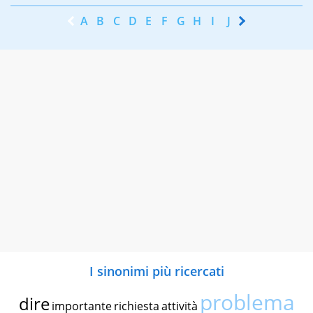
A
B
C
D
E
F
G
H
I
J
K
L
M
N
I sinonimi più ricercati
problema
dire
importante
richiesta
attività