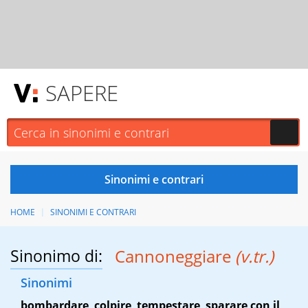
SAPERE
HOME
SINONIMI E CONTRARI
Sinonimo di:
Cannoneggiare
(v.tr.)
Sinonimi
bombardare
,
colpire
,
tempestare
,
sparare con il