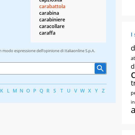
carabattola
carabina
carabiniere
caracollare
caraffa
I
d
un modo espressione dell’opinione di Italiaonline S.p.A.
at
d
t
K
L
M
N
O
P
Q
R
S
T
U
V
W
X
Y
Z
p
i