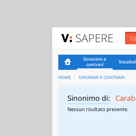
SAPERE
Sinonimi e
Vocabol
contrari
HOME
SINONIMI E CONTRARI
Sinonimo di:
Carab
Nessun risultato presente.