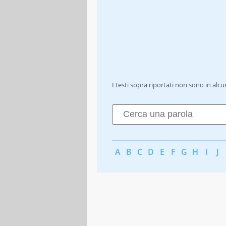
I testi sopra riportati non sono in alc
A
B
C
D
E
F
G
H
I
J