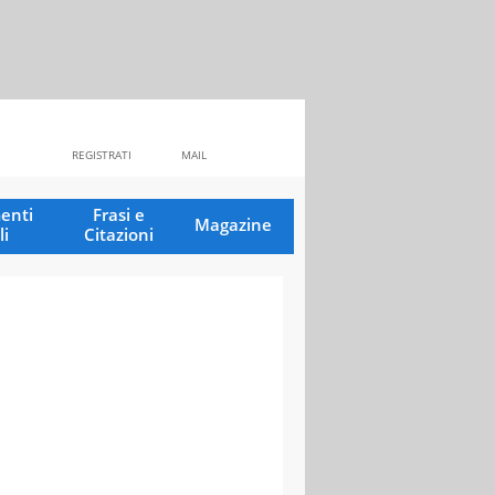
REGISTRATI
MAIL
enti
Frasi e
Magazine
li
Citazioni