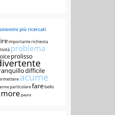
 sinonimi più ricercati
ire
importante
richiesta
problema
tività
prolisso
olce
divertente
ranquillo
difficile
acume
ermettere
fare
particolare
bello
nerme
amore
paura