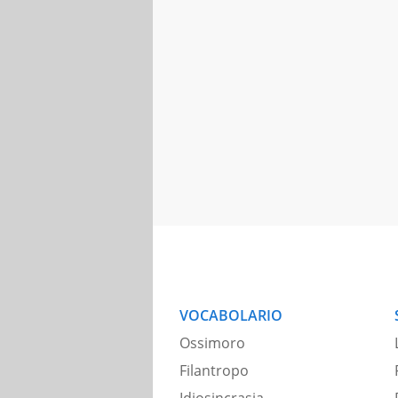
VOCABOLARIO
Ossimoro
Filantropo