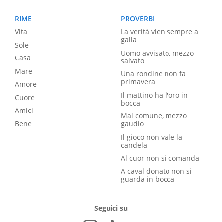
RIME
PROVERBI
Vita
La verità vien sempre a
galla
Sole
Uomo avvisato, mezzo
Casa
salvato
Mare
Una rondine non fa
primavera
Amore
Il mattino ha l'oro in
Cuore
bocca
Amici
Mal comune, mezzo
Bene
gaudio
Il gioco non vale la
candela
Al cuor non si comanda
A caval donato non si
guarda in bocca
Seguici su