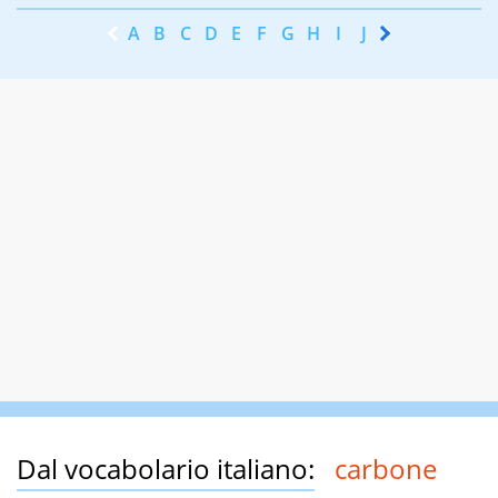
A
B
C
D
E
F
G
H
I
J
K
L
M
N
Dal vocabolario italiano:
carbone