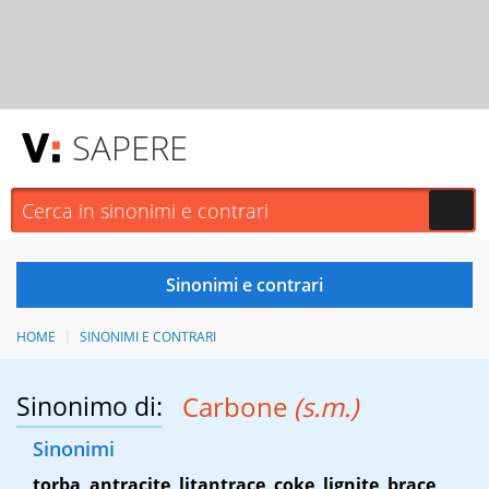
SAPERE
HOME
SINONIMI E CONTRARI
Sinonimo di:
Carbone
(s.m.)
Sinonimi
torba
,
antracite
,
litantrace
,
coke
,
lignite
,
brace
,