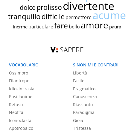
divertente
prolisso
dolce
acume
tranquillo
difficile
permettere
amore
fare
particolare
bello
inerme
paura
SAPERE
VOCABOLARIO
SINONIMI E CONTRARI
Ossimoro
Libertà
Filantropo
Facile
Idiosincrasia
Pragmatico
Pusillanime
Conoscenza
Refuso
Riassunto
Neofita
Paradigma
Iconoclasta
Gioia
Apotropaico
Tristezza