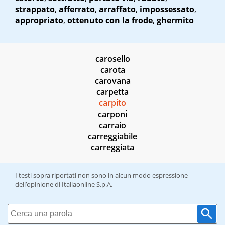
strappato
,
afferrato
,
arraffato
,
impossessato
,
appropriato
,
ottenuto con la frode
,
ghermito
carosello
carota
carovana
carpetta
carpito
carponi
carraio
carreggiabile
carreggiata
I testi sopra riportati non sono in alcun modo espressione
dell’opinione di Italiaonline S.p.A.