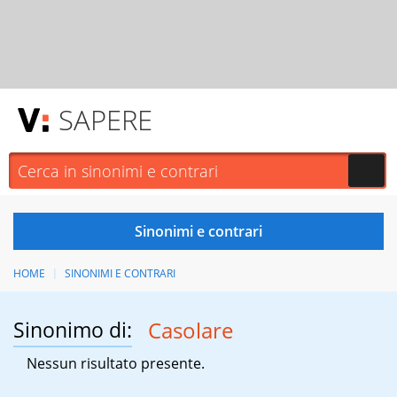
SAPERE
HOME
SINONIMI E CONTRARI
Sinonimo di:
Casolare
Nessun risultato presente.