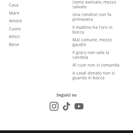
Uomo avvisato, mezzo
Casa
salvato
Mare
Una rondine non fa
primavera
Amore
Il mattino ha l'oro in
Cuore
bocca
Amici
Mal comune, mezzo
Bene
gaudio
Il gioco non vale la
candela
Al cuor non si comanda
A caval donato non si
guarda in bocca
Seguici su