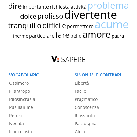
problema
dire
importante
richiesta
attività
divertente
prolisso
dolce
acume
tranquillo
difficile
permettere
amore
fare
particolare
bello
inerme
paura
SAPERE
VOCABOLARIO
SINONIMI E CONTRARI
Ossimoro
Libertà
Filantropo
Facile
Idiosincrasia
Pragmatico
Pusillanime
Conoscenza
Refuso
Riassunto
Neofita
Paradigma
Iconoclasta
Gioia