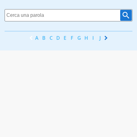
A
B
C
D
E
F
G
H
I
J
K
L
M
N