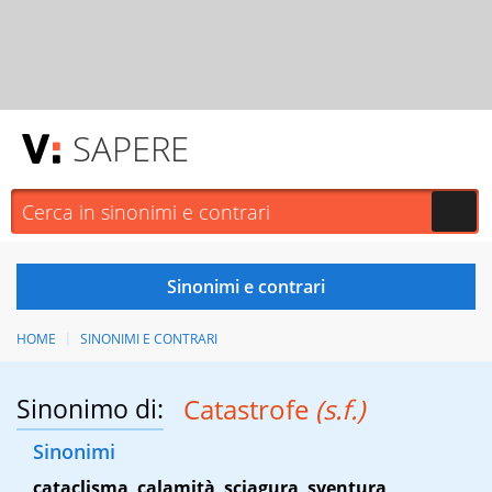
SAPERE
HOME
SINONIMI E CONTRARI
Sinonimo di:
Catastrofe
(s.f.)
Sinonimi
cataclisma
,
calamità
,
sciagura
,
sventura
,