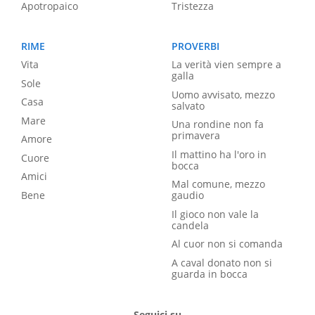
Apotropaico
Tristezza
RIME
PROVERBI
Vita
La verità vien sempre a
galla
Sole
Uomo avvisato, mezzo
Casa
salvato
Mare
Una rondine non fa
primavera
Amore
Il mattino ha l'oro in
Cuore
bocca
Amici
Mal comune, mezzo
Bene
gaudio
Il gioco non vale la
candela
Al cuor non si comanda
A caval donato non si
guarda in bocca
Seguici su