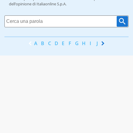
dell’opinione di Italiaonline S.p.A.
A
B
C
D
E
F
G
H
I
J
K
L
M
N