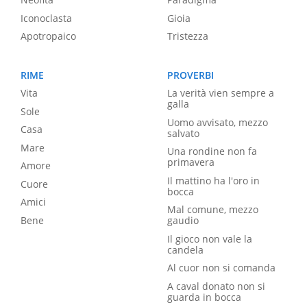
Iconoclasta
Gioia
Apotropaico
Tristezza
RIME
PROVERBI
Vita
La verità vien sempre a
galla
Sole
Uomo avvisato, mezzo
Casa
salvato
Mare
Una rondine non fa
primavera
Amore
Il mattino ha l'oro in
Cuore
bocca
Amici
Mal comune, mezzo
Bene
gaudio
Il gioco non vale la
candela
Al cuor non si comanda
A caval donato non si
guarda in bocca