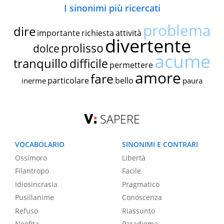
I sinonimi più ricercati
problema
dire
importante
richiesta
attività
divertente
prolisso
dolce
acume
tranquillo
difficile
permettere
amore
fare
particolare
bello
inerme
paura
SAPERE
VOCABOLARIO
SINONIMI E CONTRARI
Ossimoro
Libertà
Filantropo
Facile
Idiosincrasia
Pragmatico
Pusillanime
Conoscenza
Refuso
Riassunto
Neofita
Paradigma