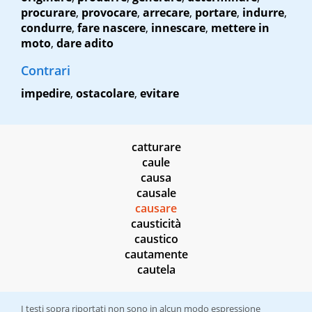
procurare
,
provocare
,
arrecare
,
portare
,
indurre
,
condurre
,
fare nascere
,
innescare
,
mettere in
moto
,
dare adito
Contrari
impedire
,
ostacolare
,
evitare
catturare
caule
causa
causale
causare
causticità
caustico
cautamente
cautela
I testi sopra riportati non sono in alcun modo espressione