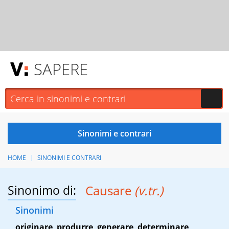
SAPERE
HOME
SINONIMI E CONTRARI
Sinonimo di:
Causare
(v.tr.)
Sinonimi
originare
,
produrre
,
generare
,
determinare
,