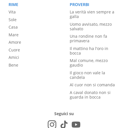
RIME
PROVERBI
Vita
La verità vien sempre a
galla
Sole
Uomo avvisato, mezzo
Casa
salvato
Mare
Una rondine non fa
primavera
Amore
Il mattino ha l'oro in
Cuore
bocca
Amici
Mal comune, mezzo
Bene
gaudio
Il gioco non vale la
candela
Al cuor non si comanda
A caval donato non si
guarda in bocca
Seguici su