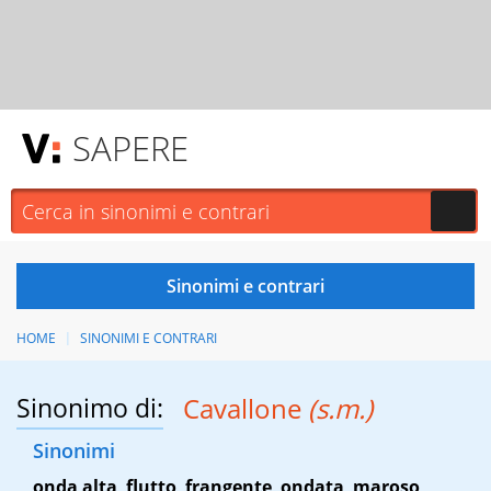
SAPERE
HOME
SINONIMI E CONTRARI
Sinonimo di:
Cavallone
(s.m.)
Sinonimi
onda alta
,
flutto
,
frangente
,
ondata
,
maroso