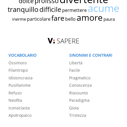
prolisso
dolce
acume
tranquillo
difficile
permettere
amore
fare
particolare
bello
inerme
paura
SAPERE
VOCABOLARIO
SINONIMI E CONTRARI
Ossimoro
Libertà
Filantropo
Facile
Idiosincrasia
Pragmatico
Pusillanime
Conoscenza
Refuso
Riassunto
Neofita
Paradigma
Iconoclasta
Gioia
Apotropaico
Tristezza