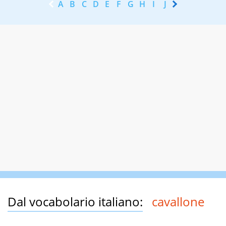
A
B
C
D
E
F
G
H
I
J
K
L
M
N
Dal vocabolario italiano:
cavallone