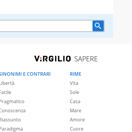
SAPERE
SINONIMI E CONTRARI
RIME
Libertà
Vita
Facile
Sole
Pragmatico
Casa
Conoscenza
Mare
Riassunto
Amore
Paradigma
Cuore