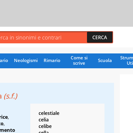
Come si
Strum
ario
Neologismi
Rimario
Scuola
scrive
Uti
la
(s.f.)
celestiale
ice
,
celia
to
,
celibe
emento
cella