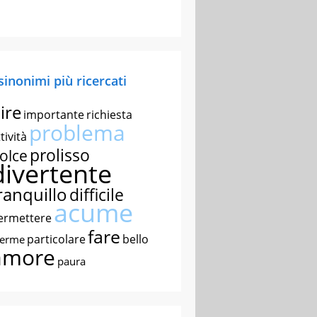
 sinonimi più ricercati
ire
importante
richiesta
problema
tività
prolisso
olce
divertente
ranquillo
difficile
acume
ermettere
fare
particolare
bello
nerme
amore
paura