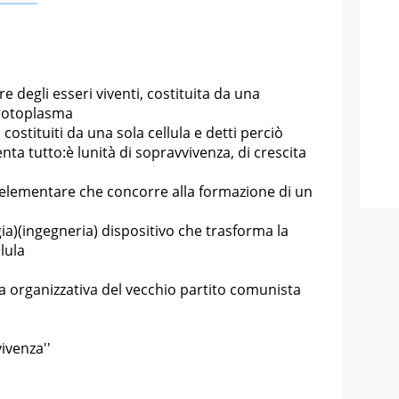
re degli esseri viventi, costituita da una
rotoplasma
costituiti da una sola cellula e detti perciò
enta tutto:è l
unità di sopravvivenza, di crescita
ù elementare che concorre alla formazione di un
gia)(ingegneria) dispositivo che trasforma la
llula
ra organizzativa del vecchio partito comunista
ivenza''