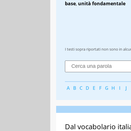
base
,
unità fondamentale
I testi sopra riportati non sono in alc
A
B
C
D
E
F
G
H
I
J
Dal vocabolario itali