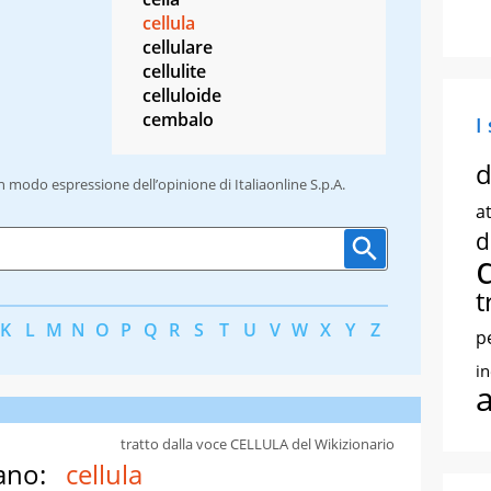
cellula
cellulare
cellulite
celluloide
cembalo
I
d
un modo espressione dell’opinione di Italiaonline S.p.A.
at
d
t
K
L
M
N
O
P
Q
R
S
T
U
V
W
X
Y
Z
p
i
tratto dalla voce CELLULA del Wikizionario
ano:
cellula