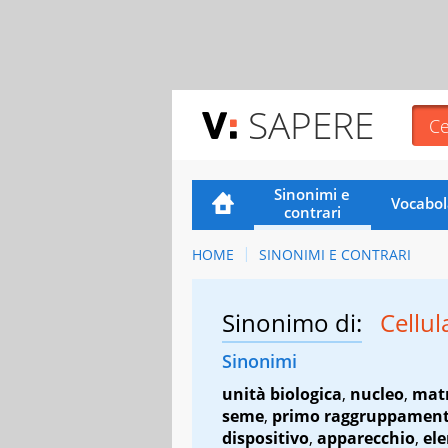
SAPERE
Sinonimi e
Vocabol
contrari
HOME
SINONIMI E CONTRARI
Sinonimo di:
Cellu
Sinonimi
unità biologica
,
nucleo
,
matr
seme
,
primo raggruppamen
dispositivo
,
apparecchio
,
el