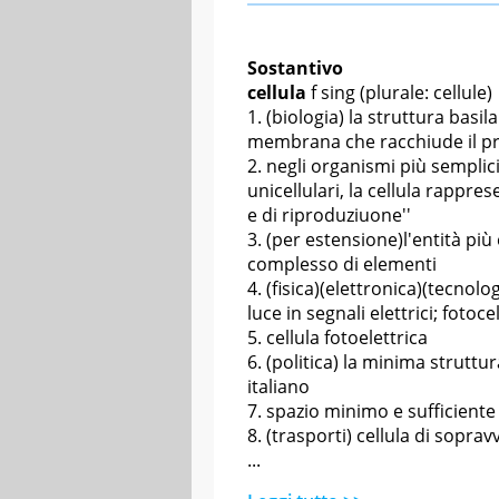
Sostantivo
cellula
f sing
(plurale: cellule)
(biologia) la struttura basila
membrana che racchiude il p
negli organismi più semplici 
unicellulari, la cellula rappres
e di riproduziuone''
(per estensione)l'entità pi
complesso di elementi
(fisica)(elettronica)(tecnolo
luce in segnali elettrici; fotoce
cellula fotoelettrica
(politica) la minima struttu
italiano
spazio minimo e sufficiente
(trasporti)
cellula di sopravv
...