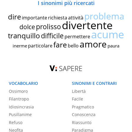
I sinonimi più ricercati
problema
dire
importante
richiesta
attività
divertente
prolisso
dolce
acume
tranquillo
difficile
permettere
amore
fare
particolare
bello
inerme
paura
SAPERE
VOCABOLARIO
SINONIMI E CONTRARI
Ossimoro
Libertà
Filantropo
Facile
Idiosincrasia
Pragmatico
Pusillanime
Conoscenza
Refuso
Riassunto
Neofita
Paradigma