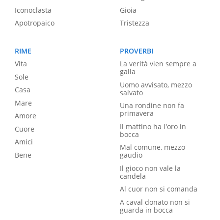
Iconoclasta
Gioia
Apotropaico
Tristezza
RIME
PROVERBI
Vita
La verità vien sempre a
galla
Sole
Uomo avvisato, mezzo
Casa
salvato
Mare
Una rondine non fa
primavera
Amore
Il mattino ha l'oro in
Cuore
bocca
Amici
Mal comune, mezzo
Bene
gaudio
Il gioco non vale la
candela
Al cuor non si comanda
A caval donato non si
guarda in bocca