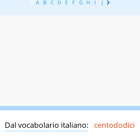
A
B
C
D
E
F
G
H
I
J
K
L
M
N
Dal vocabolario italiano:
centododici