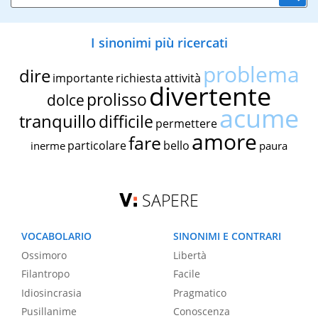
I sinonimi più ricercati
problema
dire
importante
richiesta
attività
divertente
prolisso
dolce
acume
tranquillo
difficile
permettere
amore
fare
particolare
bello
inerme
paura
SAPERE
VOCABOLARIO
SINONIMI E CONTRARI
Ossimoro
Libertà
Filantropo
Facile
Idiosincrasia
Pragmatico
Pusillanime
Conoscenza