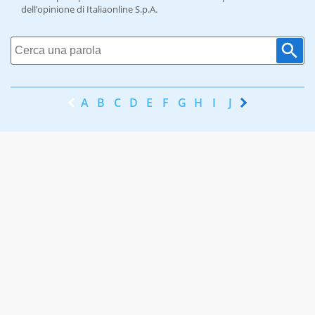
dell’opinione di Italiaonline S.p.A.
A
B
C
D
E
F
G
H
I
J
K
L
M
N