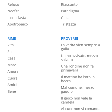
Refuso
Riassunto
Neofita
Paradigma
Iconoclasta
Gioia
Apotropaico
Tristezza
RIME
PROVERBI
Vita
La verità vien sempre a
galla
Sole
Uomo avvisato, mezzo
Casa
salvato
Mare
Una rondine non fa
primavera
Amore
Il mattino ha l'oro in
Cuore
bocca
Amici
Mal comune, mezzo
Bene
gaudio
Il gioco non vale la
candela
Al cuor non si comanda