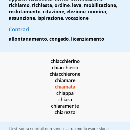
richiamo
,
richiesta
,
ordine
,
leva
,
mobilitazione
,
reclutamento
,
citazione
,
elezione
,
nomina
,
assunzione
,
ispirazione
,
vocazione
Contrari
allontanamento
,
congedo
,
licenziamento
chiacchierino
chiacchierio
chiacchierone
chiamare
chiamata
chiappa
chiara
chiaramente
chiarezza
I testi sopra riportati non sono in alcun modo espressione