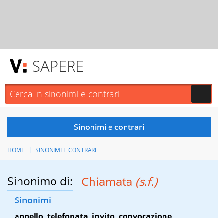
SAPERE
HOME
SINONIMI E CONTRARI
Sinonimo di:
Chiamata
(s.f.)
Sinonimi
appello
,
telefonata
,
invito
,
convocazione
,