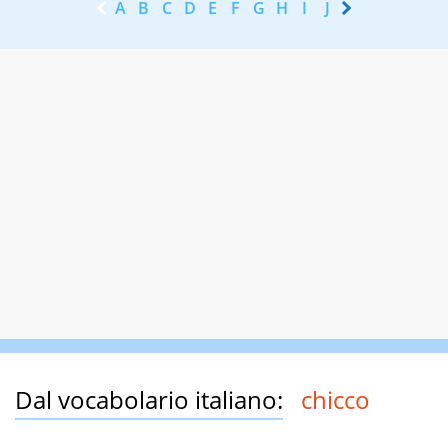
A
B
C
D
E
F
G
H
I
J
K
L
M
N
Dal vocabolario italiano:
chicco