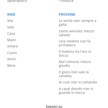
Apotropaico
Tristezza
RIME
PROVERBI
Vita
La verità vien sempre a
galla
Sole
Uomo avvisato, mezzo
Casa
salvato
Mare
Una rondine non fa
primavera
Amore
Il mattino ha l'oro in
Cuore
bocca
Amici
Mal comune, mezzo
Bene
gaudio
Il gioco non vale la
candela
Al cuor non si comanda
A caval donato non si
guarda in bocca
Seguici su