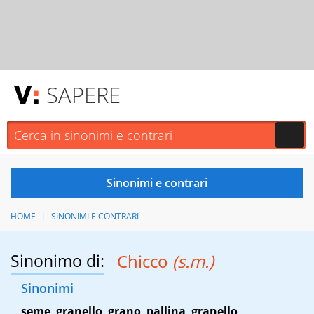
SAPERE
HOME
SINONIMI E CONTRARI
Sinonimo di:
Chicco
(s.m.)
Sinonimi
seme
,
granello
,
grano
,
pallina
,
granello