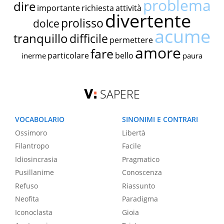
problema
dire
importante
richiesta
attività
divertente
prolisso
dolce
acume
tranquillo
difficile
permettere
amore
fare
particolare
bello
inerme
paura
SAPERE
VOCABOLARIO
SINONIMI E CONTRARI
Ossimoro
Libertà
Filantropo
Facile
Idiosincrasia
Pragmatico
Pusillanime
Conoscenza
Refuso
Riassunto
Neofita
Paradigma
Iconoclasta
Gioia