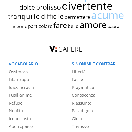
divertente
prolisso
dolce
acume
tranquillo
difficile
permettere
amore
fare
particolare
bello
inerme
paura
SAPERE
VOCABOLARIO
SINONIMI E CONTRARI
Ossimoro
Libertà
Filantropo
Facile
Idiosincrasia
Pragmatico
Pusillanime
Conoscenza
Refuso
Riassunto
Neofita
Paradigma
Iconoclasta
Gioia
Apotropaico
Tristezza