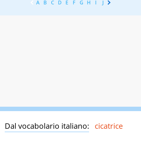
A
B
C
D
E
F
G
H
I
J
K
L
M
N
Dal vocabolario italiano:
cicatrice