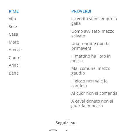
RIME
PROVERBI
Vita
La verità vien sempre a
galla
Sole
Uomo avvisato, mezzo
Casa
salvato
Mare
Una rondine non fa
primavera
Amore
Il mattino ha l'oro in
Cuore
bocca
Amici
Mal comune, mezzo
Bene
gaudio
Il gioco non vale la
candela
Al cuor non si comanda
A caval donato non si
guarda in bocca
Seguici su