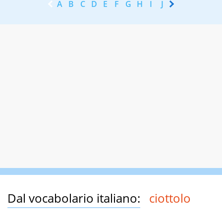
A
B
C
D
E
F
G
H
I
J
K
L
M
N
Dal vocabolario italiano:
ciottolo