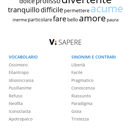
prolisso
dolce
acume
tranquillo
difficile
permettere
amore
fare
particolare
bello
inerme
paura
SAPERE
VOCABOLARIO
SINONIMI E CONTRARI
Ossimoro
Libertà
Filantropo
Facile
Idiosincrasia
Pragmatico
Pusillanime
Conoscenza
Refuso
Riassunto
Neofita
Paradigma
Iconoclasta
Gioia
Apotropaico
Tristezza