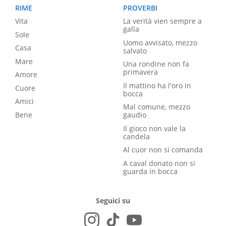
RIME
PROVERBI
Vita
La verità vien sempre a
galla
Sole
Uomo avvisato, mezzo
Casa
salvato
Mare
Una rondine non fa
primavera
Amore
Il mattino ha l'oro in
Cuore
bocca
Amici
Mal comune, mezzo
Bene
gaudio
Il gioco non vale la
candela
Al cuor non si comanda
A caval donato non si
guarda in bocca
Seguici su