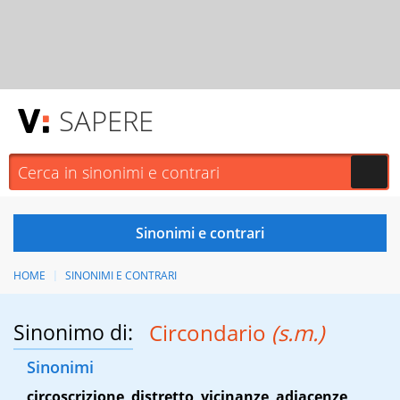
SAPERE
HOME
SINONIMI E CONTRARI
Sinonimo di:
Circondario
(s.m.)
Sinonimi
circoscrizione
,
distretto
,
vicinanze
,
adiacenze
,