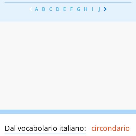
A
B
C
D
E
F
G
H
I
J
K
L
M
N
Dal vocabolario italiano:
circondario