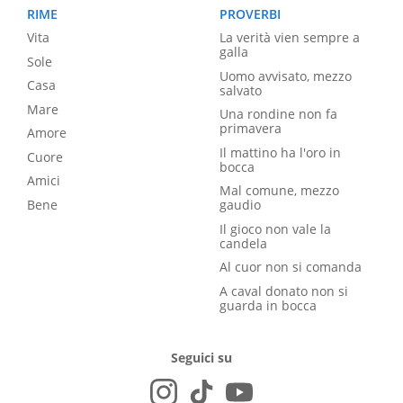
RIME
PROVERBI
Vita
La verità vien sempre a
galla
Sole
Uomo avvisato, mezzo
Casa
salvato
Mare
Una rondine non fa
primavera
Amore
Il mattino ha l'oro in
Cuore
bocca
Amici
Mal comune, mezzo
Bene
gaudio
Il gioco non vale la
candela
Al cuor non si comanda
A caval donato non si
guarda in bocca
Seguici su