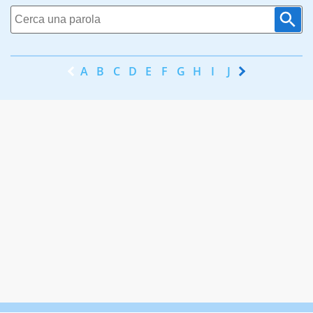
A
B
C
D
E
F
G
H
I
J
K
L
M
N