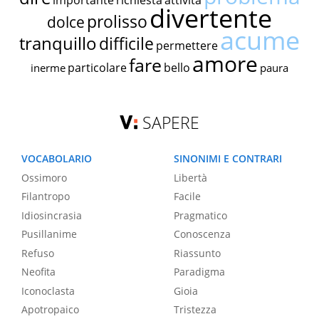
importante
richiesta
attività
divertente
prolisso
dolce
acume
tranquillo
difficile
permettere
amore
fare
particolare
bello
inerme
paura
SAPERE
VOCABOLARIO
SINONIMI E CONTRARI
Ossimoro
Libertà
Filantropo
Facile
Idiosincrasia
Pragmatico
Pusillanime
Conoscenza
Refuso
Riassunto
Neofita
Paradigma
Iconoclasta
Gioia
Apotropaico
Tristezza