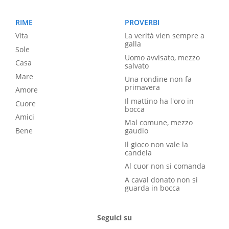
RIME
PROVERBI
Vita
La verità vien sempre a
galla
Sole
Uomo avvisato, mezzo
Casa
salvato
Mare
Una rondine non fa
primavera
Amore
Il mattino ha l'oro in
Cuore
bocca
Amici
Mal comune, mezzo
Bene
gaudio
Il gioco non vale la
candela
Al cuor non si comanda
A caval donato non si
guarda in bocca
Seguici su