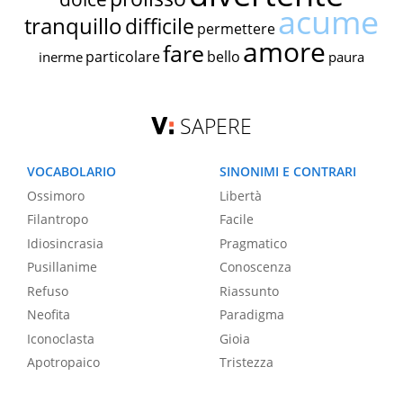
acume
tranquillo
difficile
permettere
amore
fare
particolare
bello
inerme
paura
SAPERE
VOCABOLARIO
SINONIMI E CONTRARI
Ossimoro
Libertà
Filantropo
Facile
Idiosincrasia
Pragmatico
Pusillanime
Conoscenza
Refuso
Riassunto
Neofita
Paradigma
Iconoclasta
Gioia
Apotropaico
Tristezza