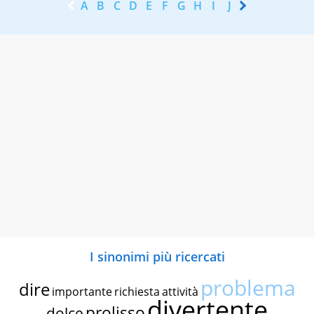
A
B
C
D
E
F
G
H
I
J
K
L
M
N
I sinonimi più ricercati
problema
dire
importante
richiesta
attività
divertente
prolisso
dolce