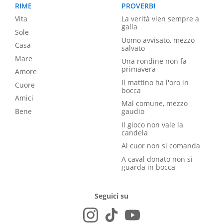
RIME
PROVERBI
Vita
La verità vien sempre a
galla
Sole
Uomo avvisato, mezzo
Casa
salvato
Mare
Una rondine non fa
primavera
Amore
Il mattino ha l'oro in
Cuore
bocca
Amici
Mal comune, mezzo
Bene
gaudio
Il gioco non vale la
candela
Al cuor non si comanda
A caval donato non si
guarda in bocca
Seguici su