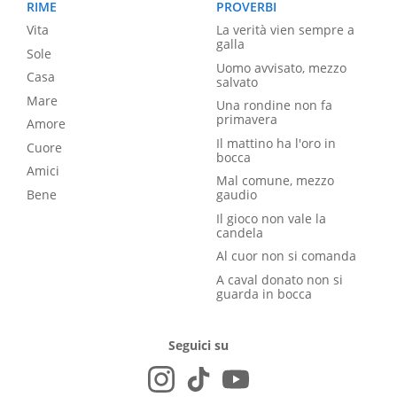
RIME
PROVERBI
Vita
La verità vien sempre a
galla
Sole
Uomo avvisato, mezzo
Casa
salvato
Mare
Una rondine non fa
primavera
Amore
Il mattino ha l'oro in
Cuore
bocca
Amici
Mal comune, mezzo
Bene
gaudio
Il gioco non vale la
candela
Al cuor non si comanda
A caval donato non si
guarda in bocca
Seguici su