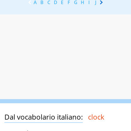
A
B
C
D
E
F
G
H
I
J
K
L
M
N
Dal vocabolario italiano:
clock