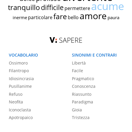
acume
tranquillo
difficile
permettere
amore
fare
particolare
bello
inerme
paura
SAPERE
VOCABOLARIO
SINONIMI E CONTRARI
Ossimoro
Libertà
Filantropo
Facile
Idiosincrasia
Pragmatico
Pusillanime
Conoscenza
Refuso
Riassunto
Neofita
Paradigma
Iconoclasta
Gioia
Apotropaico
Tristezza