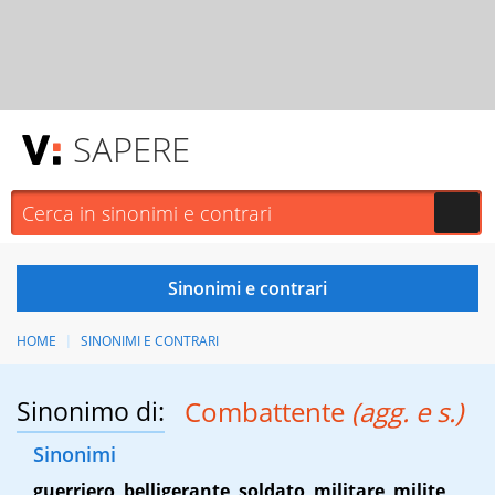
SAPERE
HOME
SINONIMI E CONTRARI
Sinonimo di:
Combattente
(agg. e s.)
Sinonimi
guerriero
,
belligerante
,
soldato
,
militare
,
milite
,