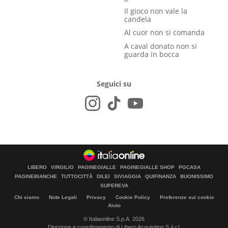
Il gioco non vale la
candela
Al cuor non si comanda
A caval donato non si
guarda in bocca
Seguici su
LIBERO
VIRGILIO
PAGINEGIALLE
PAGINEGIALLE SHOP
PGCASA
PAGINEBIANCHE
TUTTOCITTÀ
DILEI
SIVIAGGIA
QUIFINANZA
BUONISSIMO
SUPEREVA
Chi siamo
Note Legali
Privacy
Cookie Policy
Preferenze sui cookie
Aiuto
© Italiaonline S.p.A. 2026
Direzione e coordinamento di Libero Acquisition S.á r.l.