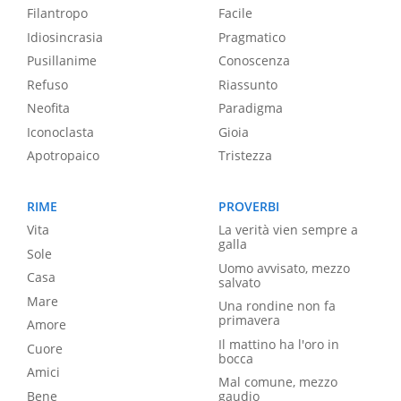
Filantropo
Facile
Idiosincrasia
Pragmatico
Pusillanime
Conoscenza
Refuso
Riassunto
Neofita
Paradigma
Iconoclasta
Gioia
Apotropaico
Tristezza
RIME
PROVERBI
Vita
La verità vien sempre a
galla
Sole
Uomo avvisato, mezzo
Casa
salvato
Mare
Una rondine non fa
primavera
Amore
Il mattino ha l'oro in
Cuore
bocca
Amici
Mal comune, mezzo
Bene
gaudio