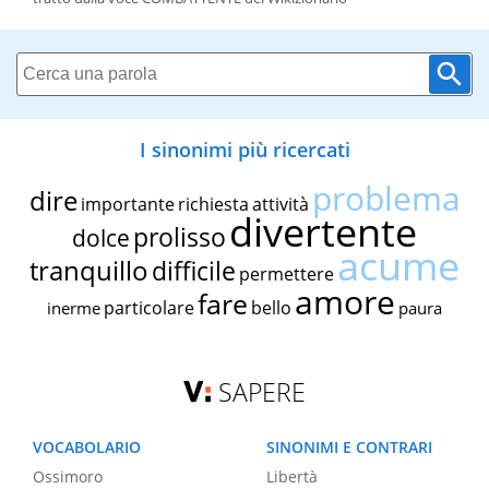
I sinonimi più ricercati
problema
dire
importante
richiesta
attività
divertente
prolisso
dolce
acume
tranquillo
difficile
permettere
amore
fare
particolare
bello
inerme
paura
SAPERE
VOCABOLARIO
SINONIMI E CONTRARI
Ossimoro
Libertà