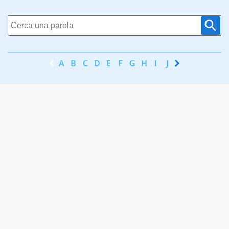
A
B
C
D
E
F
G
H
I
J
K
L
M
N