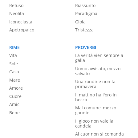
Refuso
Riassunto
Neofita
Paradigma
Iconoclasta
Gioia
Apotropaico
Tristezza
RIME
PROVERBI
Vita
La verità vien sempre a
galla
Sole
Uomo avvisato, mezzo
Casa
salvato
Mare
Una rondine non fa
primavera
Amore
Il mattino ha l'oro in
Cuore
bocca
Amici
Mal comune, mezzo
Bene
gaudio
Il gioco non vale la
candela
Al cuor non si comanda