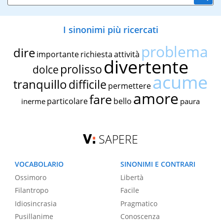
I sinonimi più ricercati
problema
dire
importante
richiesta
attività
divertente
prolisso
dolce
acume
tranquillo
difficile
permettere
amore
fare
particolare
bello
inerme
paura
SAPERE
VOCABOLARIO
SINONIMI E CONTRARI
Ossimoro
Libertà
Filantropo
Facile
Idiosincrasia
Pragmatico
Pusillanime
Conoscenza