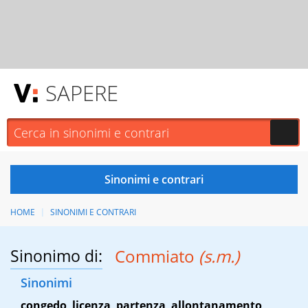
SAPERE
HOME
SINONIMI E CONTRARI
Sinonimo di:
Commiato
(s.m.)
Sinonimi
congedo
,
licenza
,
partenza
,
allontanamento
,