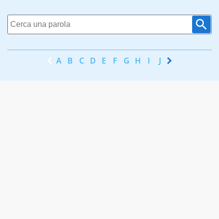
A
B
C
D
E
F
G
H
I
J
K
L
M
N