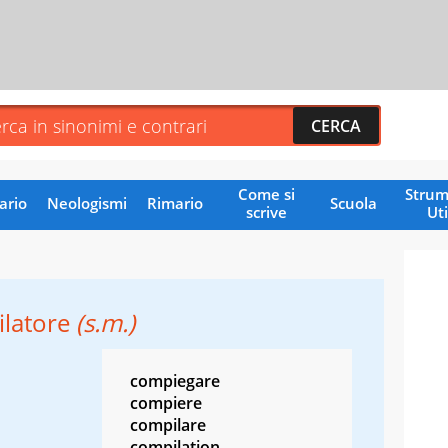
Come si
Strum
ario
Neologismi
Rimario
Scuola
scrive
Uti
latore
(s.m.)
compiegare
compiere
compilare
compilation