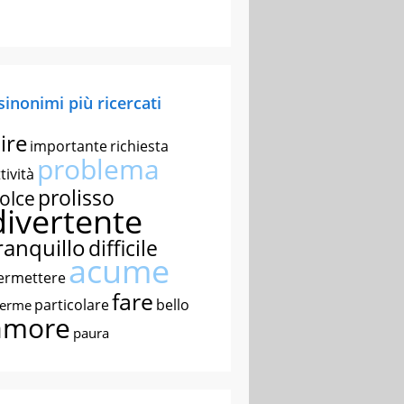
 sinonimi più ricercati
ire
importante
richiesta
problema
tività
prolisso
olce
divertente
ranquillo
difficile
acume
ermettere
fare
particolare
bello
nerme
amore
paura