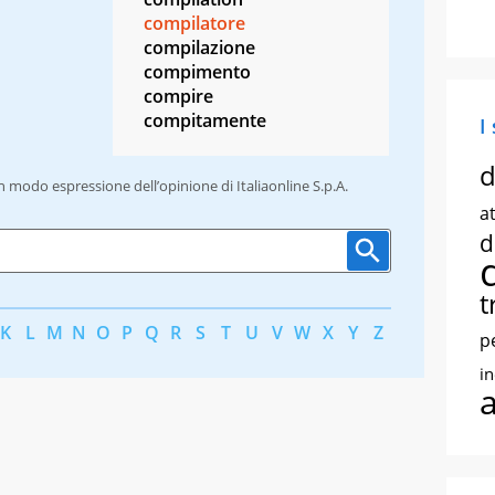
compilatore
compilazione
compimento
compire
compitamente
I
d
un modo espressione dell’opinione di Italiaonline S.p.A.
at
d
t
K
L
M
N
O
P
Q
R
S
T
U
V
W
X
Y
Z
p
i