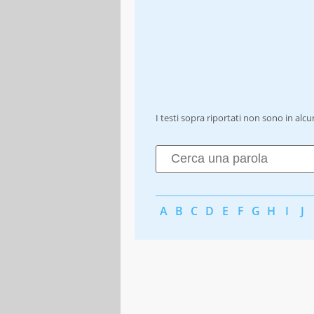
I testi sopra riportati non sono in alc
A
B
C
D
E
F
G
H
I
J