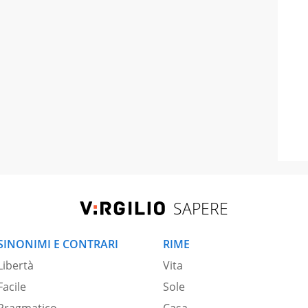
SAPERE
SINONIMI E CONTRARI
RIME
Libertà
Vita
Facile
Sole