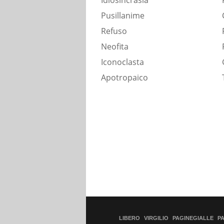
Idiosincrasia
Pusillanime
Refuso
Neofita
Iconoclasta
Apotropaico
LIBERO
VIRGILIO
PAGINEGIALLE
P