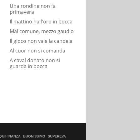
Una rondine non fa
primavera
Il mattino ha l'oro in bocca
Mal comune, mezzo gaudio
Il gioco non vale la candela
Al cuor non si comanda
A caval donato non si
guarda in bocca
QUIFINANZA
BUONISSIMO
SUPEREVA