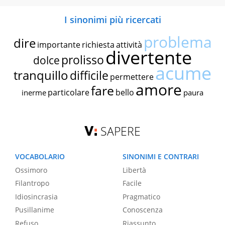
I sinonimi più ricercati
problema
dire
importante
richiesta
attività
divertente
prolisso
dolce
acume
tranquillo
difficile
permettere
amore
fare
particolare
bello
inerme
paura
SAPERE
VOCABOLARIO
SINONIMI E CONTRARI
Ossimoro
Libertà
Filantropo
Facile
Idiosincrasia
Pragmatico
Pusillanime
Conoscenza
Refuso
Riassunto