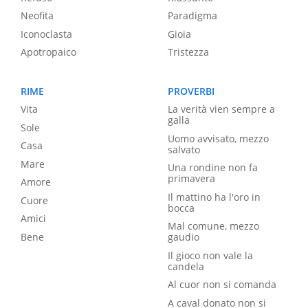
Neofita
Paradigma
Iconoclasta
Gioia
Apotropaico
Tristezza
RIME
PROVERBI
Vita
La verità vien sempre a
galla
Sole
Uomo avvisato, mezzo
Casa
salvato
Mare
Una rondine non fa
primavera
Amore
Il mattino ha l'oro in
Cuore
bocca
Amici
Mal comune, mezzo
Bene
gaudio
Il gioco non vale la
candela
Al cuor non si comanda
A caval donato non si