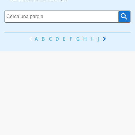
A
B
C
D
E
F
G
H
I
J
K
L
M
N