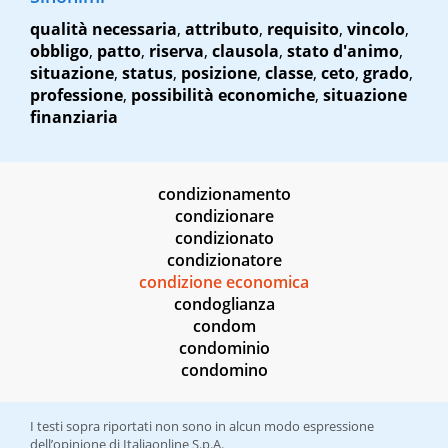
qualità necessaria
,
attributo
,
requisito
,
vincolo
,
obbligo
,
patto
,
riserva
,
clausola
,
stato d'animo
,
situazione
,
status
,
posizione
,
classe
,
ceto
,
grado
,
professione
,
possibilità economiche
,
situazione
finanziaria
condizionamento
condizionare
condizionato
condizionatore
condizione economica
condoglianza
condom
condominio
condomino
I testi sopra riportati non sono in alcun modo espressione
dell’opinione di Italiaonline S.p.A.