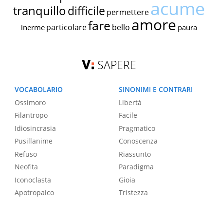
acume
tranquillo
difficile
permettere
amore
fare
particolare
bello
inerme
paura
SAPERE
VOCABOLARIO
SINONIMI E CONTRARI
Ossimoro
Libertà
Filantropo
Facile
Idiosincrasia
Pragmatico
Pusillanime
Conoscenza
Refuso
Riassunto
Neofita
Paradigma
Iconoclasta
Gioia
Apotropaico
Tristezza