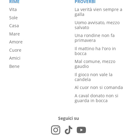
RIME
PROVERBI
Vita
La verità vien sempre a
galla
Sole
Uomo avvisato, mezzo
Casa
salvato
Mare
Una rondine non fa
primavera
Amore
Il mattino ha l'oro in
Cuore
bocca
Amici
Mal comune, mezzo
Bene
gaudio
Il gioco non vale la
candela
Al cuor non si comanda
A caval donato non si
guarda in bocca
Seguici su