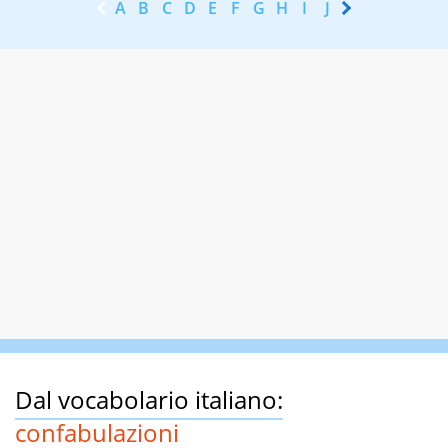
A
B
C
D
E
F
G
H
I
J
K
L
M
N
Dal vocabolario italiano:
confabulazioni