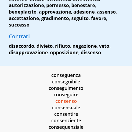
autorizzazione
,
permesso
,
benestare
,
beneplacito
,
approvazione
,
adesione
,
assenso
,
accettazione
,
gradimento
,
seguito
,
favore
,
successo
Contrari
disaccordo
,
divieto
,
rifiuto
,
negazione
,
veto
,
disapprovazione
,
opposizione
,
dissenso
conseguenza
conseguibile
conseguimento
conseguire
consenso
consensuale
consentire
consenziente
consequenziale