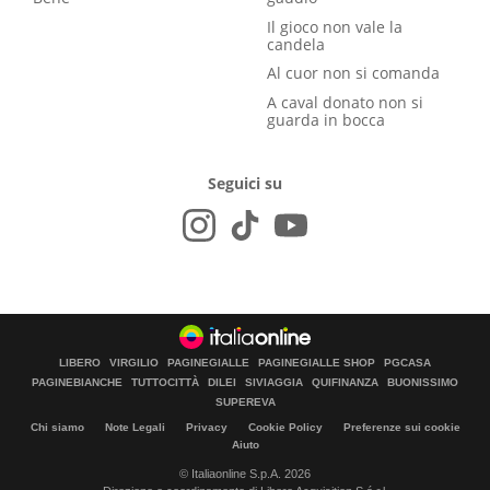
Il gioco non vale la
candela
Al cuor non si comanda
A caval donato non si
guarda in bocca
Seguici su
LIBERO
VIRGILIO
PAGINEGIALLE
PAGINEGIALLE SHOP
PGCASA
PAGINEBIANCHE
TUTTOCITTÀ
DILEI
SIVIAGGIA
QUIFINANZA
BUONISSIMO
SUPEREVA
Chi siamo
Note Legali
Privacy
Cookie Policy
Preferenze sui cookie
Aiuto
© Italiaonline S.p.A. 2026