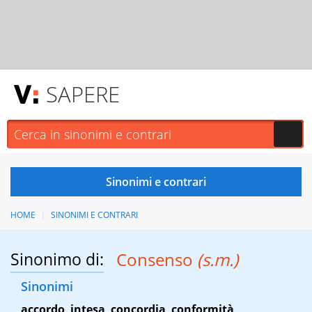
SAPERE
HOME
SINONIMI E CONTRARI
Sinonimo di:
Consenso
(s.m.)
Sinonimi
accordo
,
intesa
,
concordia
,
conformità
,