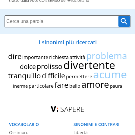
tratto dalla voce CONSENSO del Wikizionario
I sinonimi più ricercati
problema
dire
importante
richiesta
attività
divertente
prolisso
dolce
acume
tranquillo
difficile
permettere
amore
fare
particolare
bello
inerme
paura
SAPERE
VOCABOLARIO
SINONIMI E CONTRARI
Ossimoro
Libertà