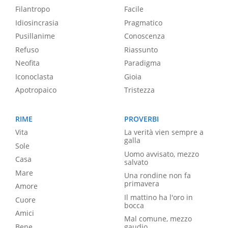
Filantropo
Facile
Idiosincrasia
Pragmatico
Pusillanime
Conoscenza
Refuso
Riassunto
Neofita
Paradigma
Iconoclasta
Gioia
Apotropaico
Tristezza
RIME
PROVERBI
Vita
La verità vien sempre a
galla
Sole
Uomo avvisato, mezzo
Casa
salvato
Mare
Una rondine non fa
primavera
Amore
Il mattino ha l'oro in
Cuore
bocca
Amici
Mal comune, mezzo
Bene
gaudio