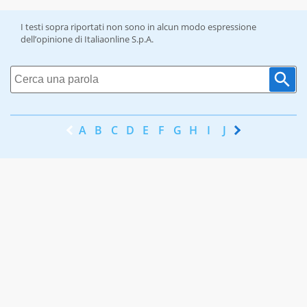
I testi sopra riportati non sono in alcun modo espressione
dell’opinione di Italiaonline S.p.A.
A
B
C
D
E
F
G
H
I
J
K
L
M
N