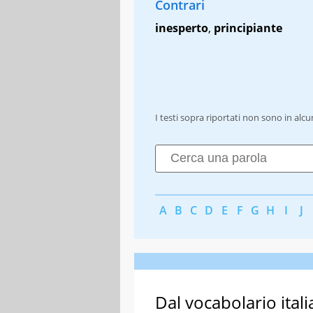
Contrari
inesperto
,
principiante
I testi sopra riportati non sono in alc
A
B
C
D
E
F
G
H
I
J
Dal vocabolario itali