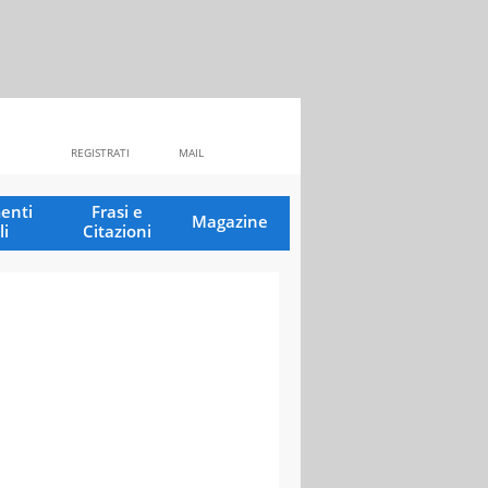
REGISTRATI
MAIL
enti
Frasi e
Magazine
li
Citazioni