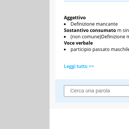
Aggettivo
Definizione mancante
Sostantivo
consumato
m si
(non comune)Definizione 
Voce verbale
participio passato maschil
Leggi tutto >>