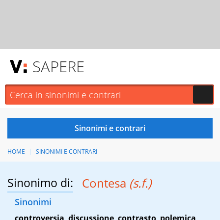
SAPERE
HOME
SINONIMI E CONTRARI
Sinonimo di:
Contesa
(s.f.)
Sinonimi
controversia
,
discussione
,
contrasto
,
polemica
,