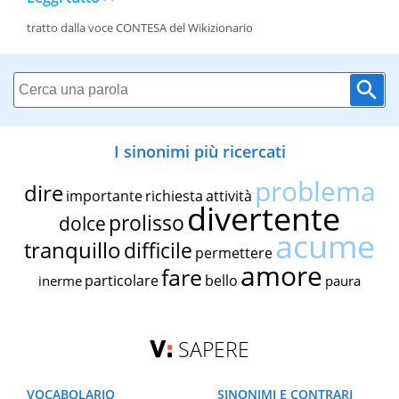
tratto dalla voce CONTESA del Wikizionario
I sinonimi più ricercati
problema
dire
importante
richiesta
attività
divertente
prolisso
dolce
acume
tranquillo
difficile
permettere
amore
fare
particolare
bello
inerme
paura
SAPERE
VOCABOLARIO
SINONIMI E CONTRARI