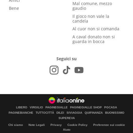
Amici
Mal comune, mezzo
Bene
gaudio
Il gioco non vale la
candela
Al cuor non si comanda
A caval donato non si
guarda in bocca
Seguici su
LIBERO
VIRGILIO
PAGINEGIALLE
PAGINEGIALLE SHOP
PGCASA
PAGINEBIANCHE
TUTTOCITTÀ
DILEI
SIVIAGGIA
QUIFINANZA
BUONISSIMO
SUPEREVA
Chi siamo
Note Legali
Privacy
Cookie Policy
Preferenze sui cookie
Aiuto