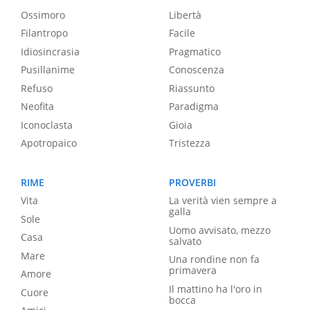
Ossimoro
Libertà
Filantropo
Facile
Idiosincrasia
Pragmatico
Pusillanime
Conoscenza
Refuso
Riassunto
Neofita
Paradigma
Iconoclasta
Gioia
Apotropaico
Tristezza
RIME
PROVERBI
Vita
La verità vien sempre a
galla
Sole
Uomo avvisato, mezzo
Casa
salvato
Mare
Una rondine non fa
primavera
Amore
Il mattino ha l'oro in
Cuore
bocca