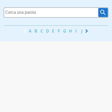
A
B
C
D
E
F
G
H
I
J
K
L
M
N