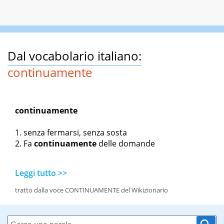
Dal vocabolario italiano:
continuamente
continuamente
senza fermarsi, senza sosta
Fa
continuamente
delle domande
Leggi tutto >>
tratto dalla voce CONTINUAMENTE del Wikizionario