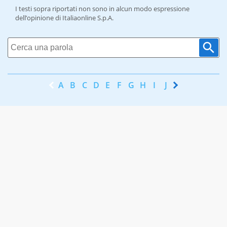
I testi sopra riportati non sono in alcun modo espressione
dell’opinione di Italiaonline S.p.A.
A
B
C
D
E
F
G
H
I
J
K
L
M
N