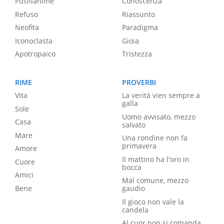
Pusillanime
Conoscenza
Refuso
Riassunto
Neofita
Paradigma
Iconoclasta
Gioia
Apotropaico
Tristezza
RIME
PROVERBI
Vita
La verità vien sempre a
galla
Sole
Uomo avvisato, mezzo
Casa
salvato
Mare
Una rondine non fa
primavera
Amore
Il mattino ha l'oro in
Cuore
bocca
Amici
Mal comune, mezzo
Bene
gaudio
Il gioco non vale la
candela
Al cuor non si comanda