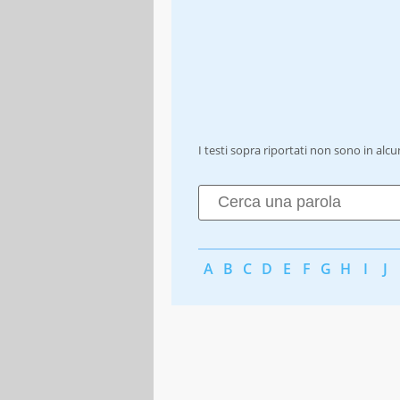
I testi sopra riportati non sono in alc
A
B
C
D
E
F
G
H
I
J