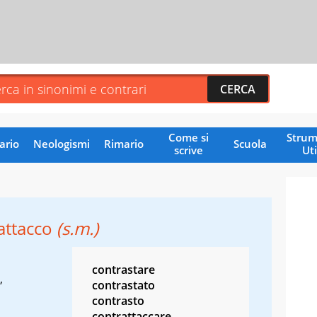
Come si
Strum
ario
Neologismi
Rimario
Scuola
scrive
Uti
attacco
(s.m.)
contrastare
,
contrastato
contrasto
contrattaccare