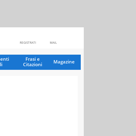
REGISTRATI
MAIL
enti
Frasi e
Magazine
li
Citazioni