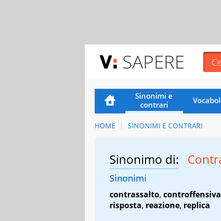
SAPERE
Sinonimi e
Vocabol
contrari
HOME
SINONIMI E CONTRARI
Sinonimo di:
Contr
Sinonimi
contrassalto
,
controffensiva
risposta
,
reazione
,
replica