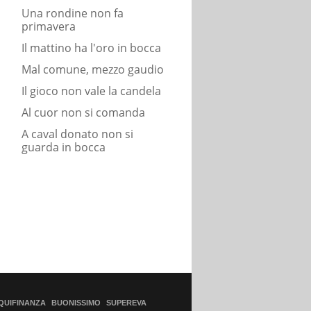
Una rondine non fa
primavera
Il mattino ha l'oro in bocca
Mal comune, mezzo gaudio
Il gioco non vale la candela
Al cuor non si comanda
A caval donato non si
guarda in bocca
QUIFINANZA
BUONISSIMO
SUPEREVA